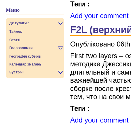
Теги :
Меню
Add your comment
Де купити?
F2L (верхний
Таймер
Статті
Опубліковано 06th
Головоломки
First two layers –
Географія куберів
методике Джессики
Календар змагань
длительный и самы
Зустрічі
важнейшей частью
сборке после крес
тем, что на свои м
Теги :
Add your comment