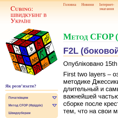
Головна
Новини
Інтернет-
Cubing:
змагання
швидкубінг в
Україні
Метод CFOP (
F2L (боковой
Опубліковано 15th
First two layers –
методике Джессики
Як розв’язати?
длительный и самы
важнейшей частью
Початківцям
сборке после крес
Метод CFOP (Фрідріх)
тем, что на свои м
Швидкуберам