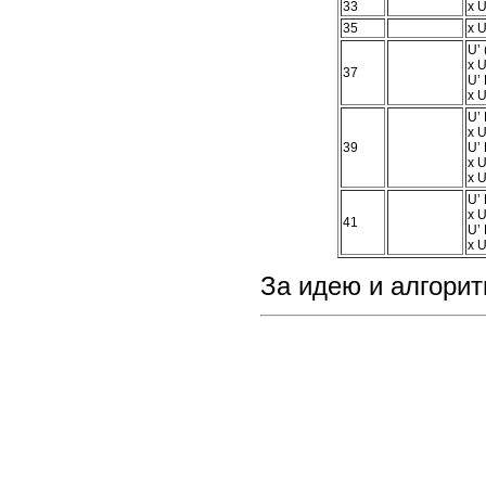
33
x U
35
x U
U’ 
x U
37
U’ 
x U
U’ 
x U
39
U’ 
x U
x U
U’ 
x U
41
U’ 
x U
За идею и алгори