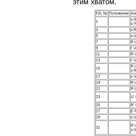
этим хватом.
F2L №
Положение
Ал
x (
1
U R
3
x R
5
x U
7
R U
9
l’ 
11
R U
13
l’ 
R U
15
x R
17
x U
19
R U
21
R U
23
U’ 
25
R’ 
27
[l’
29
x U
R U
31
x U