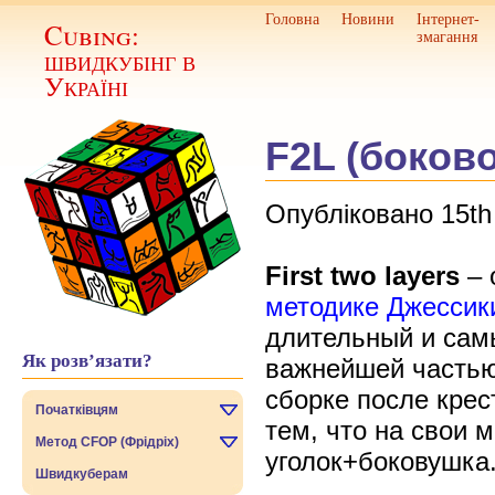
Головна
Новини
Інтернет-
Cubing:
змагання
швидкубінг в
Україні
F2L (боков
Опубліковано 15th
First two layers
– 
методике Джессик
длительный и самы
Як розв’язати?
важнейшей частью
сборке после крес
Початківцям
тем, что на свои м
Метод CFOP (Фрідріх)
уголок+боковушка
Швидкуберам