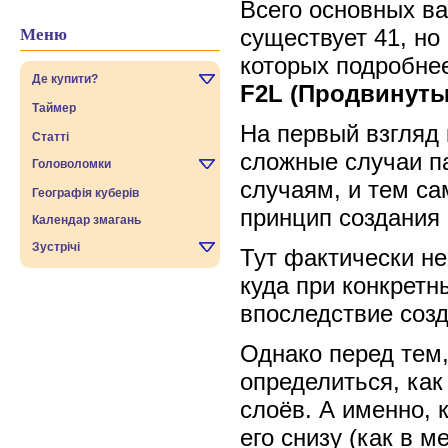
Всего основных ва
существует 41, но
Меню
которых подробнее
Де купити?
F2L (Продвинуты
Таймер
На первый взгляд 
Статті
сложные случаи п
Головоломки
случаям, и тем са
Географія куберів
принцип создания п
Календар змагань
Зустрічі
Тут фактически не
куда при конкрет
впоследствие соз
Однако перед тем,
определиться, как
слоёв. А именно, 
его снизу (как в 