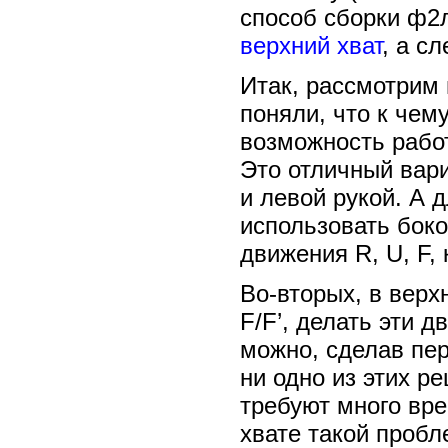
способ сборки ф2л
верхний хват
, а сл
Итак, рассмотрим 
поняли, что к чем
возможность работ
Это отличный вари
и левой рукой. А д
использовать боко
движения R, U, F,
Во-вторых, в верх
F/F’, делать эти 
можно, сделав пере
ни одно из этих р
требуют много вре
хвате такой пробл