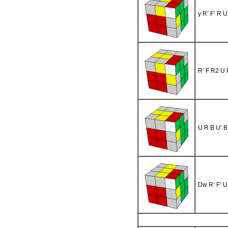
y R’ F’ R U
R’ F R2 U R
U R B U’ B
Dw R’ F’ U