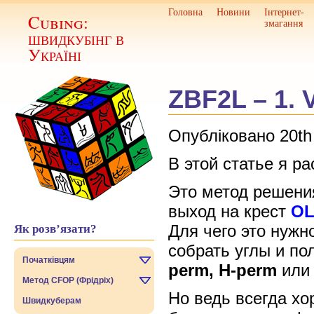
Головна
Новини
Інтернет-
Cubing:
змагання
швидкубінг в
Україні
ZBF2L – 1.
Опубліковано 20th
В этой статье я р
Это метод решени
выход на крест
OL
Для чего это нужн
Як розв’язати?
собрать углы и по
Початківцям
perm, H-perm
или 
Метод CFOP (Фрідріх)
Но ведь всегда хо
Швидкуберам