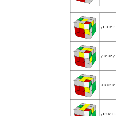
y L D R’ F’
y’ R’ U2 y’
U R U2 R’ 
y U2 R’ F 