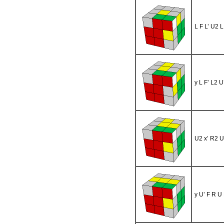
L F L’ U2 L
y L F’ L2 U
U2 x’ R2 U
y U’ F R U 