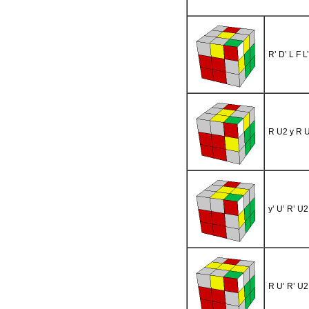
R’ D’ L F L
R U2 y R U
y’ U’ R’ U2
R U’ R’ U2