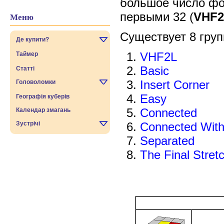
большое число фор
первыми 32 (
VHF2
Меню
Существует 8 груп
Де купити?
VHF2L
Таймер
Basic
Статті
Insert Corner
Головоломки
Easy
Географія куберів
Connected
Календар змагань
Зустрічі
Connected With
Separated
The Final Stret