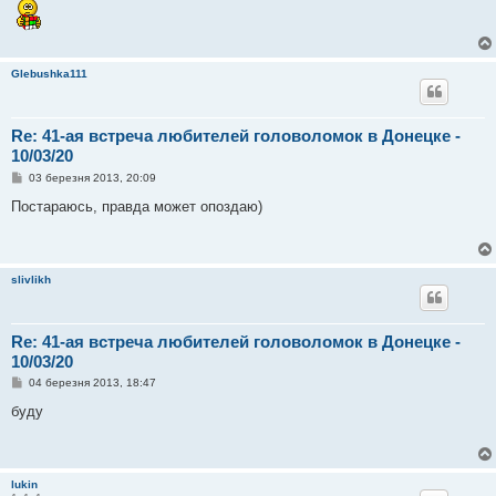
н
я
Glebushka111
Re: 41-ая встреча любителей головоломок в Донецке -
10/03/20
П
03 березня 2013, 20:09
о
в
Постараюсь, правда может опоздаю)
і
д
о
м
л
slivlikh
е
н
н
я
Re: 41-ая встреча любителей головоломок в Донецке -
10/03/20
П
04 березня 2013, 18:47
о
в
буду
і
д
о
м
л
lukin
е