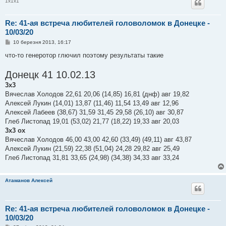
1х1х1
н
н
я
Re: 41-ая встреча любителей головоломок в Донецке -
10/03/20
П
10 березня 2013, 16:17
о
в
что-то генеротор глючил поэтому результаты такие
і
д
Донецк 41 10.02.13
о
м
3х3
л
е
Вячеслав Холодов 22,61 20,06 (14,85) 16,81 (днф) авг 19,82
н
Алексей Лукин (14,01) 13,87 (11,46) 11,54 13,49 авг 12,96
н
я
Алексей Лабеев (38,67) 31,59 31,45 29,58 (26,10) авг 30,87
Глеб Листопад 19,01 (53,02) 21,77 (18,22) 19,33 авг 20,03
3х3 ох
Вячеслав Холодов 46,00 43,00 42,60 (33,49) (49,11) авг 43,87
Алексей Лукин (21,59) 22,38 (51,04) 24,28 29,82 авг 25,49
Глеб Листопад 31,81 33,65 (24,98) (34,38) 34,33 авг 33,24
Атаманов Алексей
Re: 41-ая встреча любителей головоломок в Донецке -
10/03/20