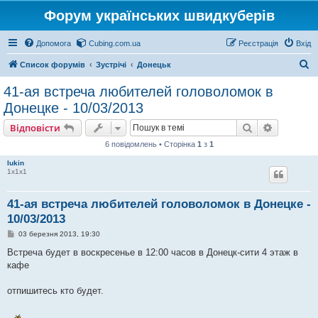
Форум українських швидкуберів
Допомога
Cubing.com.ua
Реєстрація
Вхід
П
Список форумів
Зустрічі
Донецьк
о
41-ая встреча любителей головоломок в
ш
Донецке - 10/03/2013
у
Пошук
Розшире
Відповісти
к
6 повідомлень • Сторінка
1
з
1
lukin
1х1х1
41-ая встреча любителей головоломок в Донецке -
10/03/2013
П
03 березня 2013, 19:30
о
в
Встреча будет в воскресенье в 12:00 часов в Донецк-сити 4 этаж в
і
кафе
д
о
м
отпишитесь кто будет.
л
е
н