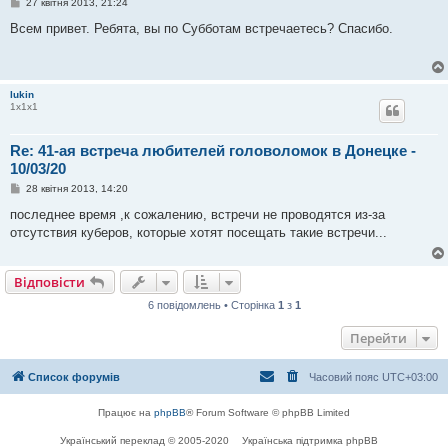
П
27 квітня 2013, 21:24
о
в
Всем привет. Ребята, вы по Субботам встречаетесь? Cпасибо.
і
д
о
м
л
lukin
е
1х1х1
н
н
я
Re: 41-ая встреча любителей головоломок в Донецке -
10/03/20
П
28 квітня 2013, 14:20
о
в
последнее время ,к сожалению, встречи не проводятся из-за
і
отсутствия куберов, которые хотят посещать такие встречи...
д
о
м
л
Відповісти
е
н
6 повідомлень • Сторінка
1
з
1
н
я
Перейти
Список форумів
Часовий пояс
UTC+03:00
Працює на
phpBB
® Forum Software © phpBB Limited
Український переклад © 2005-2020
Українська підтримка phpBB