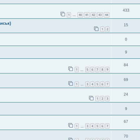
433
1
40
41
42
43
44
…
анськ)
15
1
2
0
9
84
1
5
6
7
8
9
…
69
1
3
4
5
6
7
…
24
1
2
3
9
67
1
3
4
5
6
7
…
70