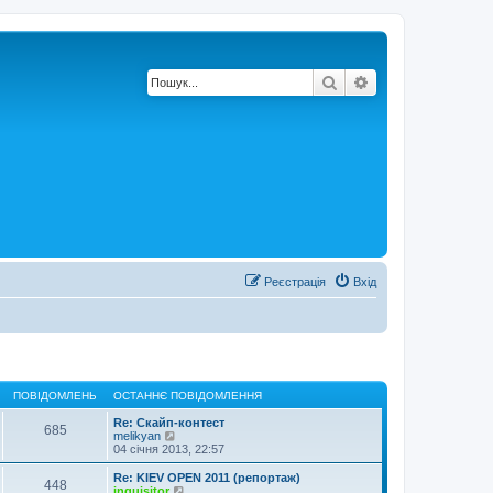
Пошук
Розширений по
Реєстрація
Вхід
ПОВІДОМЛЕНЬ
ОСТАННЄ ПОВІДОМЛЕННЯ
Re: Скайп-контест
685
П
melikyan
е
04 січня 2013, 22:57
р
е
Re: KIEV OPEN 2011 (репортаж)
448
г
П
inquisitor