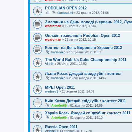
wcaroman
»
25 липня 2012, 18:55
PODOLIAN OPEN 2012
denissdeni
»
23 травня 2012, 21:06
Змагання на День молоді (червень 2012, Луг
wcaroman
»
12 квітня 2012, 00:34
Онлайн-трансляцiя Podolian Open 2012
wcaroman
»
28 липня 2012, 10:19
Контест на День Европы в Украине 2012
borisenko
»
16 травня 2012, 11:31
The World Rubik's Cube Championship 2011
Vinnik
»
26 січня 2011, 22:02
Львів Козак Джедай швидкубінг контест
borisenko
»
25 листопада 2011, 14:47
MPEI Open 2011
wednesS
»
28 жовтня 2011, 14:09
Київ Козак Джедай спідкубінг контест 2011
ArbAlet69
»
01 жовтня 2011, 16:09
Харків Козак Джедай спідкубінг контест 2011
ArbAlet69
»
01 серпня 2011, 19:10
Russia Open 2011
Artificial
»
14 червня 2011, 17:36