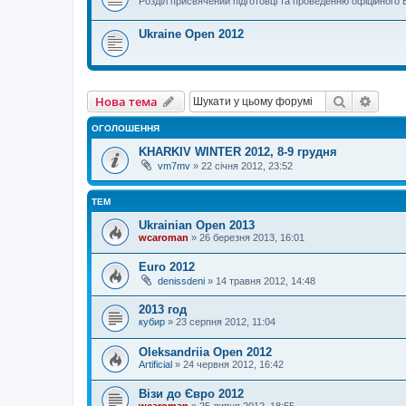
Розділ присвячений підготовці та проведенню офіційного
Ukraine Open 2012
Пошук
Розш
Нова тема
ОГОЛОШЕННЯ
KHARKIV WINTER 2012, 8-9 грудня
vm7mv
»
22 січня 2012, 23:52
ТЕМ
Ukrainian Open 2013
wcaroman
»
26 березня 2013, 16:01
Euro 2012
denissdeni
»
14 травня 2012, 14:48
2013 год
кубир
»
23 серпня 2012, 11:04
Oleksandriia Open 2012
Artificial
»
24 червня 2012, 16:42
Візи до Євро 2012