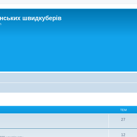
нських швидкуберів
m
ТЕМ
27
12