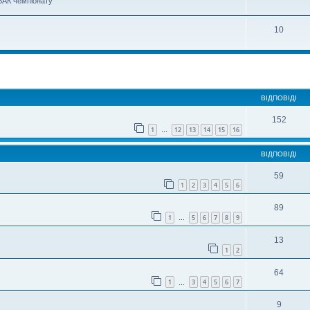
 ВАК чемпіонату
10
ирений пошук
ВІДПОВІДІ
152
1
12
13
14
15
16
…
ВІДПОВІДІ
59
1
2
3
4
5
6
89
1
5
6
7
8
9
…
13
1
2
64
1
3
4
5
6
7
…
9