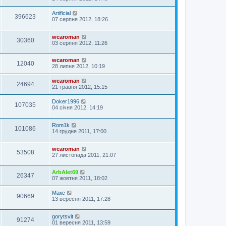
Artificial
396623
07 серпня 2012, 18:26
wcaroman
30360
03 серпня 2012, 11:26
wcaroman
12040
28 липня 2012, 10:19
wcaroman
24694
21 травня 2012, 15:15
Doker1996
107035
04 січня 2012, 14:19
Rom1k
101086
14 грудня 2011, 17:00
wcaroman
53508
27 листопада 2011, 21:07
ArbAlet69
26347
07 жовтня 2011, 18:02
Макс
90669
13 вересня 2011, 17:28
gorytsvit
91274
01 вересня 2011, 13:59