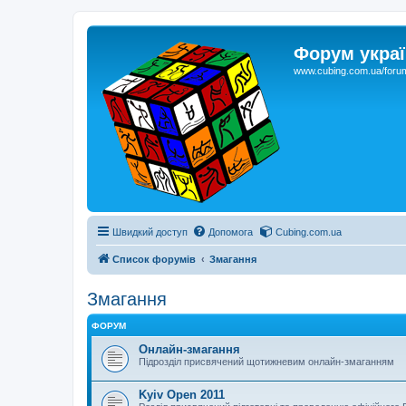
Форум украї
www.cubing.com.ua/foru
Швидкий доступ
Допомога
Cubing.com.ua
Список форумів
Змагання
Змагання
ФОРУМ
Онлайн-змагання
Підрозділ присвячений щотижневим онлайн-змаганням
Kyiv Open 2011