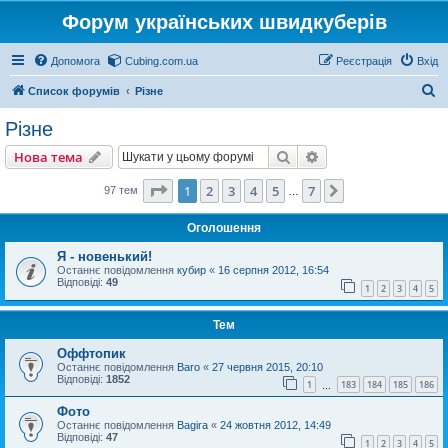
Форум українських швидкуберів
Допомога
Cubing.com.ua
Реєстрація
Вхід
П
Список форумів
Різне
о
Різне
ш
Пошук
Розширений пошу
Нова тема
у
к
Сторінка
1
з
7
1
2
3
4
5
7
Далі
97 тем
…
Оголошення
Я - новенький!
Останнє повідомлення
кубир
«
16 серпня 2012, 16:54
Відповіді:
49
1
2
3
4
5
Тем
Оффтопик
Останнє повідомлення
Baro
«
27 червня 2015, 20:10
Відповіді:
1852
1
183
184
185
186
…
Фото
Останнє повідомлення
Bagira
«
24 жовтня 2012, 14:49
Відповіді:
47
1
2
3
4
5