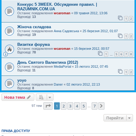
Конкурс 5 ЗМЕЕК. Обсуждение правил. |
RAZUMNIK.COM.UA
Останнє повідомлення
wcaroman
«
09 травня 2012, 13:06
Відповіді:
13
1
2
Жіноча складова
Останнє повідомлення
Анна Садовська
«
25 березня 2012, 01:07
Відповіді:
19
1
2
Визитки форума
Останнє повідомлення
wcaroman
«
15 березня 2012, 00:57
Відповіді:
78
1
5
6
7
8
…
День Святого Валентина (2012)
Останнє повідомлення
MediaPortal
«
15 лютого 2012, 07:45
Відповіді:
11
1
2
yoyo
Останнє повідомлення
Daner
«
02 лютого 2012, 22:13
Відповіді:
8
Нова тема
Сторінка
1
з
7
1
2
3
4
5
7
Далі
97 тем
…
Перейти
ПРАВА ДОСТУПУ