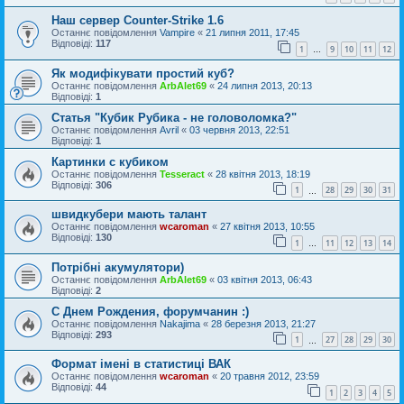
Наш сервер Counter-Strike 1.6
Останнє повідомлення
Vampire
«
21 липня 2011, 17:45
Відповіді:
117
1
9
10
11
12
…
Як модифікувати простий куб?
Останнє повідомлення
ArbAlet69
«
24 липня 2013, 20:13
Відповіді:
1
Статья "Кубик Рубика - не головоломка?"
Останнє повідомлення
Avril
«
03 червня 2013, 22:51
Відповіді:
1
Картинки с кубиком
Останнє повідомлення
Tesseract
«
28 квітня 2013, 18:19
Відповіді:
306
1
28
29
30
31
…
швидкубери мають талант
Останнє повідомлення
wcaroman
«
27 квітня 2013, 10:55
Відповіді:
130
1
11
12
13
14
…
Потрібні акумулятори)
Останнє повідомлення
ArbAlet69
«
03 квітня 2013, 06:43
Відповіді:
2
С Днем Рождения, форумчанин :)
Останнє повідомлення
Nakajima
«
28 березня 2013, 21:27
Відповіді:
293
1
27
28
29
30
…
Формат імені в статистиці ВАК
Останнє повідомлення
wcaroman
«
20 травня 2012, 23:59
Відповіді:
44
1
2
3
4
5