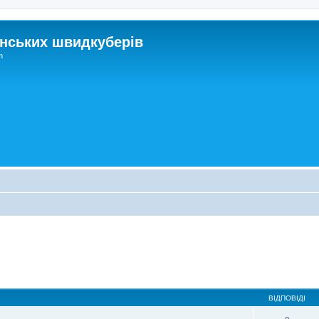
нських швидкуберів
m
ВІДПОВІДІ