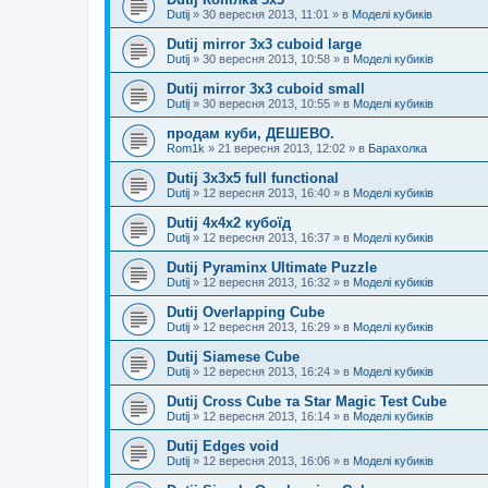
Dutij
»
30 вересня 2013, 11:01
» в
Моделі кубиків
Dutij mirror 3x3 cuboid large
Dutij
»
30 вересня 2013, 10:58
» в
Моделі кубиків
Dutij mirror 3х3 cuboid small
Dutij
»
30 вересня 2013, 10:55
» в
Моделі кубиків
продам куби, ДЕШЕВО.
Rom1k
»
21 вересня 2013, 12:02
» в
Барахолка
Dutij 3х3х5 full functional
Dutij
»
12 вересня 2013, 16:40
» в
Моделі кубиків
Dutij 4х4х2 кубоїд
Dutij
»
12 вересня 2013, 16:37
» в
Моделі кубиків
Dutij Pyraminx Ultimate Puzzle
Dutij
»
12 вересня 2013, 16:32
» в
Моделі кубиків
Dutij Overlapping Cube
Dutij
»
12 вересня 2013, 16:29
» в
Моделі кубиків
Dutij Siamese Cube
Dutij
»
12 вересня 2013, 16:24
» в
Моделі кубиків
Dutij Cross Cube та Star Magic Test Cube
Dutij
»
12 вересня 2013, 16:14
» в
Моделі кубиків
Dutij Edges void
Dutij
»
12 вересня 2013, 16:06
» в
Моделі кубиків