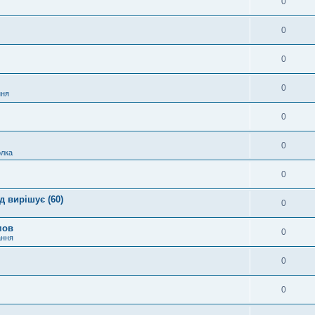
0
0
0
0
ння
0
0
лка
0
 вирішує (60)
0
мов
0
ання
0
0