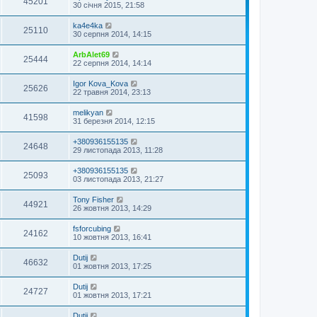
45201
30 січня 2015, 21:58
ka4e4ka
25110
30 серпня 2014, 14:15
ArbAlet69
25444
22 серпня 2014, 14:14
Igor Kova_Kova
25626
22 травня 2014, 23:13
melikyan
41598
31 березня 2014, 12:15
+380936155135
24648
29 листопада 2013, 11:28
+380936155135
25093
03 листопада 2013, 21:27
Tony Fisher
44921
26 жовтня 2013, 14:29
fsforcubing
24162
10 жовтня 2013, 16:41
Dutij
46632
01 жовтня 2013, 17:25
Dutij
24727
01 жовтня 2013, 17:21
Dutij