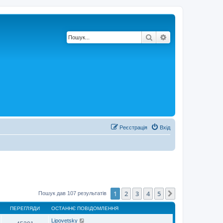
Пошук
Розширений по
Реєстрація
Вхід
1
2
3
4
5
Далі
Пошук дав 107 результатів
ПЕРЕГЛЯДИ
ОСТАННЄ ПОВІДОМЛЕННЯ
Lipovetsky