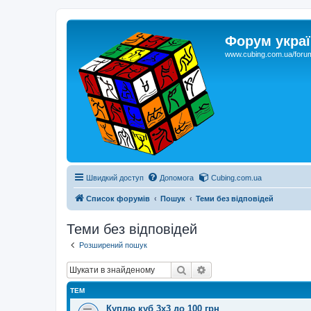
Форум украї
www.cubing.com.ua/foru
Швидкий доступ
Допомога
Cubing.com.ua
Список форумів
Пошук
Теми без відповідей
Теми без відповідей
Розширений пошук
Пошук
Розширений пошук
ТЕМ
Куплю куб 3х3 до 100 грн