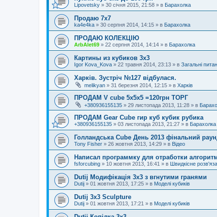
Lipovetsky
»
30 січня 2015, 21:58
» в
Барахолка
Продаю 7х7
ka4e4ka
»
30 серпня 2014, 14:15
» в
Барахолка
ПРОДАЮ КОЛЕКЦІЮ
ArbAlet69
»
22 серпня 2014, 14:14
» в
Барахолка
Картины из кубиков 3х3
Igor Kova_Kova
»
22 травня 2014, 23:13
» в
Загальні пита
Харків. Зустріч №127 відбулася.
melikyan
»
31 березня 2014, 12:15
» в
Харків
ПРОДАМ V cube 5x5x5 =120грн ТОРГ
+380936155135
»
29 листопада 2013, 11:28
» в
Барахо
ПРОДАМ Gear Cube гир куб кубик рубика
+380936155135
»
03 листопада 2013, 21:27
» в
Барахолка
Голландська Cube День 2013 фінальний раунд
Tony Fisher
»
26 жовтня 2013, 14:29
» в
Відео
Написал программку для отработки алгорит
fsforcubing
»
10 жовтня 2013, 16:41
» в
Швидкісне розв'яз
Dutij Модифікація 3х3 з вгнутими гранями
Dutij
»
01 жовтня 2013, 17:25
» в
Моделі кубиків
Dutij 3x3 Sculpture
Dutij
»
01 жовтня 2013, 17:21
» в
Моделі кубиків
Dutij Копілка 3х3