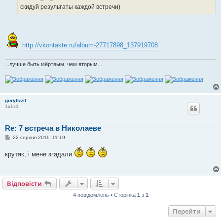
о
скидуй результаты каждой встречи)
м
л
е
н
н
я
http://vkontakte.ru/album-27717898_137919708
...лучше быть мёртвым, чем вторым...
gorytsvit
1х1х1
Re: 7 встреча в Николаеве
П
22 серпня 2011, 11:19
о
в
крутяк, і мене згадали
і
д
о
м
л
Відповісти
е
н
4 повідомлень • Сторінка
1
з
1
н
я
Перейти