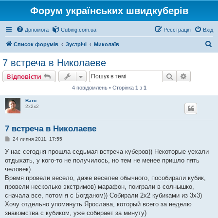
Форум українських швидкуберів
Допомога
Cubing.com.ua
Реєстрація
Вхід
П
Список форумів
Зустрічі
Миколаїв
о
7 встреча в Николаеве
ш
Пошук
Розшире
Відповісти
у
4 повідомлень • Сторінка
1
з
1
к
Baro
2х2х2
7 встреча в Николаеве
П
24 липня 2011, 17:55
о
в
У нас сегодня прошла седьмая встреча куберов)) Некоторые уехали
і
отдыхать, у кого-то не получилось, но тем не менее пришло пять
д
о
человек)
м
Время провели весело, даже веселее обычного, пособирали кубик,
л
е
провели несколько экстримов) марафон, поиграли в солнышко,
н
сначала все, потом я с Богданом)) Собирали 2х2 кубиками из 3х3)
н
я
Хочу отдельно упомянуть Ярослава, который всего за неделю
знакомства с кубиком, уже собирает за минуту)