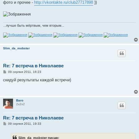
фото и прочее -
http://vkontakte.ru/club27717898
))
...лучше быть мёртвым, чем вторым...
Slim_da_mobster
Re: 7 встреча в Николаеве
П
09 серпня 2011, 16:23
о
в
скидуй результаты каждой встречи)
і
д
о
м
л
Baro
е
2х2х2
н
н
я
Re: 7 встреча в Николаеве
П
09 серпня 2011, 19:33
о
в
і
Slim_da_mobster писав:
д