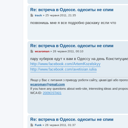
Re: встреча в Одессе. одеситы не спим
П
track
»
25 червня 2011, 21:35
о
в
позвонишь мне я все подробно раскажу если что
і
д
о
м
л
е
Re: встреча в Одессе. одеситы не спим
н
н
П
wcaroman
»
26 червня 2011, 00:10
я
о
в
пару куберов едут к вам в Одессу на день Конституции
і
http://www.facebook.com/ArtemKozelskyy
д
о
http://www.facebook.com/avetisian.iuliia
м
л
е
Якщо у Вас є питання з приводу роботи сайту, цікаві ідеї або проп
н
wcaroman@gmail.com
н
If you have any questions about web-site, interesting ideas and propos
я
WCA ID:
2009OSTA01
Re: встреча в Одессе. одеситы не спим
П
Funk
»
26 червня 2011, 01:37