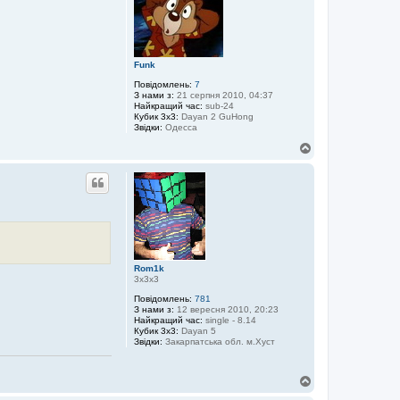
а
и
і
н
ф
о
р
Funk
м
а
Повідомлень:
7
ц
З нами з:
21 серпня 2010, 04:37
і
Найкращий час:
sub-24
я
Кубик 3x3:
Dayan 2 GuHong
к
Звідки:
Одесса
о
р
Д
и
о
с
г
т
о
у
в
р
а
и
ч
а
w
c
a
Rom1k
r
3х3х3
o
m
Повідомлень:
781
a
З нами з:
12 вересня 2010, 20:23
n
Найкращий час:
single - 8.14
Кубик 3x3:
Dayan 5
Звідки:
Закарпатська обл. м.Хуст
Д
о