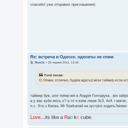
о
в
спасибо! уже отправил приглашения)
і
д
о
м
л
е
н
н
я
Re: встреча в Одессе. одеситы не спим
П
Rom1k
»
26 червня 2011, 13:39
о
в
і
Funk писав:
д
о
О, Ромик, отлично, будем ждать)) вези таймер если ест
м
л
е
н
таймер був, але тепер він в Андрія Гонтарука...він заб
н
я
а у вас куби якісь є? а то я взяв лише 3х3, 4х4, і магію
п.с. Хто з Києва, Mr Starkanad на зустрічі ходить?може
Love
...its like a
R
u
b
i
k
s
cube.