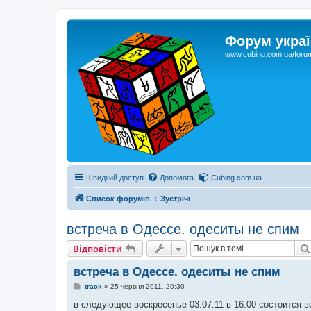
Форум украї
www.cubing.com.ua/foru
Швидкий доступ
Допомога
Cubing.com.ua
Список форумів
Зустрічі
встреча в Одессе. одеситы не спим
Відповісти
встреча в Одессе. одеситы не спим
П
track
»
25 червня 2011, 20:30
о
в
в следующее воскресенье 03.07.11 в 16:00 состоится
і