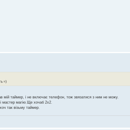
ь =)
рав мій таймер, і не включає телефон, тож звязатися з ним не можу.
, і мастер магію.Ще хочаб 2х2.
 хоч так візьму таймер.