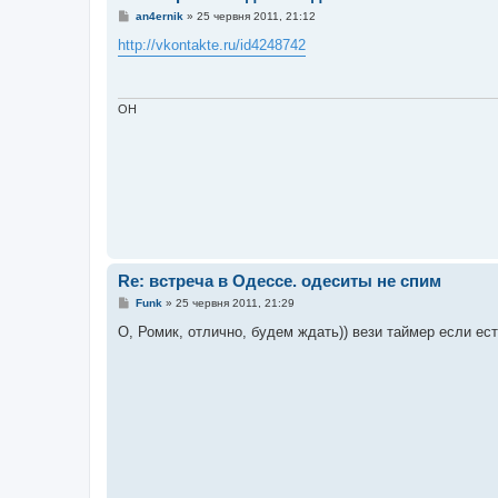
П
an4ernik
»
25 червня 2011, 21:12
о
в
http://vkontakte.ru/id4248742
і
д
о
м
л
OH
е
н
н
я
Re: встреча в Одессе. одеситы не спим
П
Funk
»
25 червня 2011, 21:29
о
в
О, Ромик, отлично, будем ждать)) вези таймер если ест
і
д
о
м
л
е
н
н
я