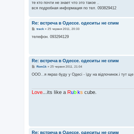
те кто почти не знает что это такое ..
д
о
вся подробная информация по тел. 093829412
м
л
е
н
Re: встреча в Одессе. одеситы не спим
н
П
я
track
»
25 червня 2011, 20:33
о
в
телефон. 093294129
і
д
о
м
л
е
Re: встреча в Одессе. одеситы не спим
н
н
П
Rom1k
»
25 червня 2011, 21:04
я
о
в
ООО...я якраз буду у Одесі - їду на відпочинок.і тут щ
і
д
о
м
Love
...its like a
R
u
b
i
k
s
cube.
л
е
н
н
я
Re: встреча в Одессе. одеситы не спим