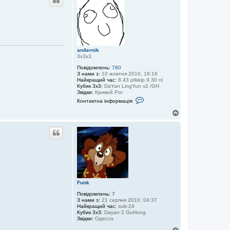
о
р
и
an4ernik
3х3х3
Повідомлень:
780
З нами з:
10 жовтня 2010, 18:16
Найкращий час:
8.43 pllskip 9.30 nl
Кубик 3x3:
DaYan LingYun v2 /GH
Звідки:
Кривой Рог
К
Контактна інформація:
о
н
Д
т
о
а
г
к
о
т
р
н
а
и
і
н
ф
о
р
Funk
м
а
Повідомлень:
7
ц
З нами з:
21 серпня 2010, 04:37
і
Найкращий час:
sub-24
я
Кубик 3x3:
Dayan 2 GuHong
к
Звідки:
Одесса
о
р