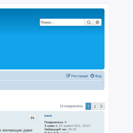
Пошук
Розширений по
Реєстрація
Вхід
1
2
Далі
19 повідомлень
track
Повідомлень:
8
З нами з:
25 червня 2011, 20:27
Найкращий час:
28.32
все желающие даже
Кубик 3x3:
даян4