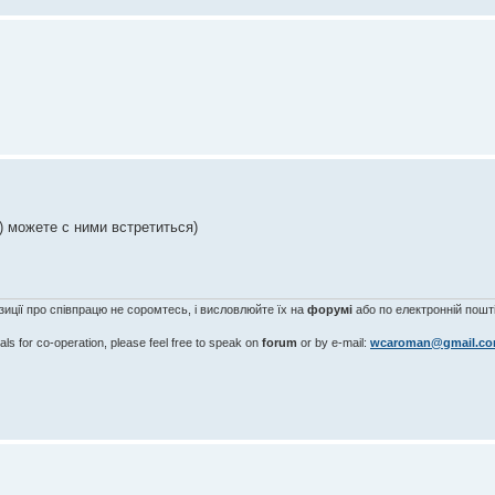
) можете c ними встретиться)
озиції про співпрацю не соромтесь, і висловлюйте їх на
форумі
або по електронній пошті
als for co-operation, please feel free to speak on
forum
or by e-mail:
wcaroman@gmail.c