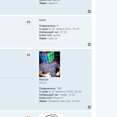
Звідки:
одесса
Д
о
г
track
о
р
Повідомлень:
8
З нами з:
25 червня 2011, 20:27
и
Найкращий час:
28.32
Кубик 3x3:
даян4
Звідки:
одесса
Д
о
г
о
р
и
Rom1k
3х3х3
Повідомлень:
781
З нами з:
12 вересня 2010, 20:23
Найкращий час:
single - 8.14
Кубик 3x3:
Dayan 5
Звідки:
Закарпатська обл. м.Хуст
Д
о
г