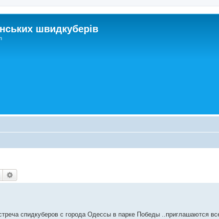
нських швидкуберів
m
Пошук
Розширений пошук
 встреча спидкуберов с города Одессы в парке Победы ..приглашаются 