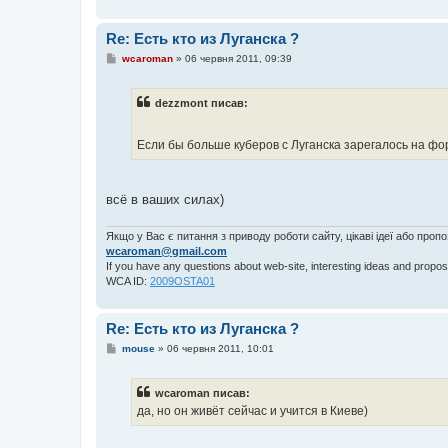
Re: Есть кто из Луганска ?
П
wcaroman
»
06 червня 2011, 09:39
о
в
і
dezzmont писав:
д
о
м
л
Если бы больше куберов с Луганска зарегалось на ф
е
н
н
я
всё в ваших силах)
Якщо у Вас є питання з приводу роботи сайту, цікаві ідеї або проп
wcaroman@gmail.com
If you have any questions about web-site, interesting ideas and propos
WCA ID:
2009OSTA01
Re: Есть кто из Луганска ?
П
mouse
»
06 червня 2011, 10:01
о
в
і
wcaroman писав:
д
о
да, но он живёт сейчас и учится в Киеве)
м
л
е