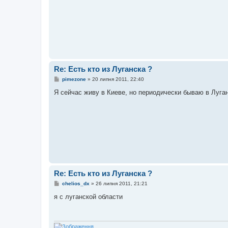
н
н
я
Re: Есть кто из Луганска ?
П
pimezone
»
20 липня 2011, 22:40
о
в
Я сейчас живу в Киеве, но периодически бываю в Луганс
і
д
о
м
л
е
н
н
я
Re: Есть кто из Луганска ?
П
chelios_dx
»
26 липня 2011, 21:21
о
в
я с луганской области
і
д
о
м
л