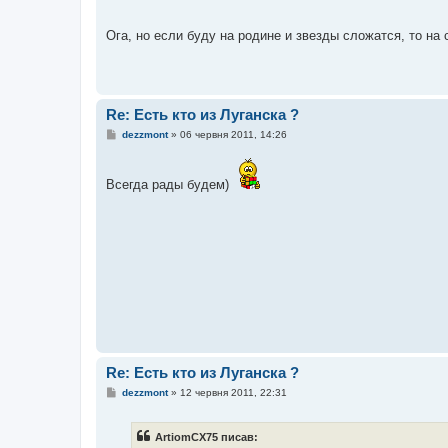
н
н
я
Ога, но если буду на родине и звезды сложатся, то на 
Re: Есть кто из Луганска ?
П
dezzmont
»
06 червня 2011, 14:26
о
в
і
д
Всегда рады будем)
о
м
л
е
н
н
я
Re: Есть кто из Луганска ?
П
dezzmont
»
12 червня 2011, 22:31
о
в
і
ArtiomCX75 писав:
д