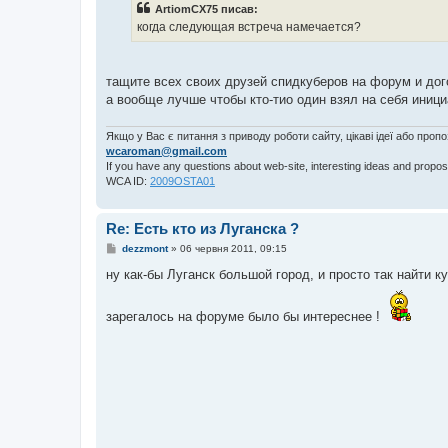
ArtiomCX75 писав:
д
о
когда следующая встреча намечается?
м
л
е
н
тащите всех своих друзей спидкуберов на форум и дог
н
я
а вообще лучше чтобы кто-тио один взял на себя иници
Якщо у Вас є питання з приводу роботи сайту, цікаві ідеї або проп
wcaroman@gmail.com
If you have any questions about web-site, interesting ideas and propos
WCA ID:
2009OSTA01
Re: Есть кто из Луганска ?
П
dezzmont
»
06 червня 2011, 09:15
о
в
ну как-бы Луганск большой город, и просто так найти к
і
д
о
зарегалось на форуме было бы интереснее !
м
л
е
н
н
я