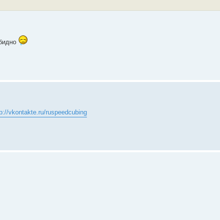
обидно
tp://vkontakte.ru/ruspeedcubing