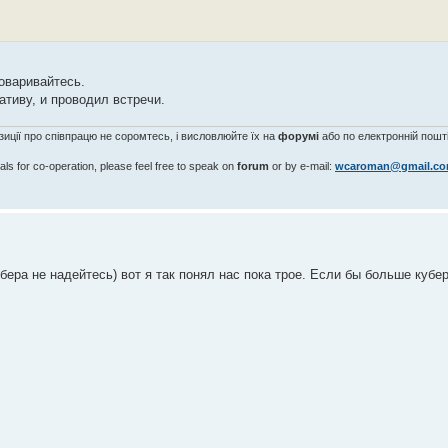
оваривайтесь.
ативу, и проводил встречи.
озиції про співпрацю не соромтесь, і висловлюйте їх на
форумі
або по електронній пошті
als for co-operation, please feel free to speak on
forum
or by e-mail:
wcaroman@gmail.c
убера не надейтесь) вот я так понял нас пока трое. Если бы больше кубе