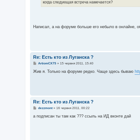
о
когда следующая встреча намечается?
м
л
е
н
н
я
Написал, а на форуме больше его небыло в онлайне, 
Re: Есть кто из Луганска ?
П
ArtiomCX75
»
15 червня 2011, 15:40
о
в
Жив я. Только на форуме редко. Чаще здесь бываю
ht
і
д
о
м
л
е
н
н
Re: Есть кто из Луганска ?
я
П
dezzmont
»
16 червня 2011, 00:22
о
в
а подписан ты там как ??? ссыль на ИД вконте дай
і
д
о
м
л
е