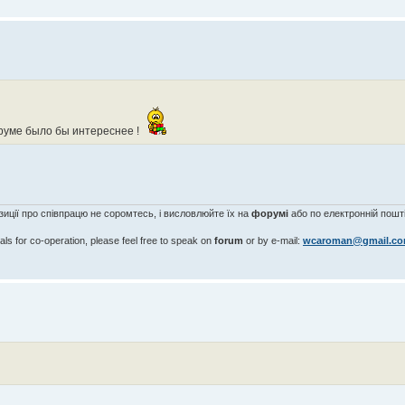
оруме было бы интереснее !
озиції про співпрацю не соромтесь, і висловлюйте їх на
форумі
або по електронній пошті
als for co-operation, please feel free to speak on
forum
or by e-mail:
wcaroman@gmail.c