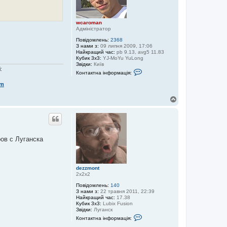
wcaroman
Адміністратор
Повідомлень:
2368
З нами з:
09 липня 2009, 17:06
Найкращий час:
pb 9.13, avg5 11.83
Кубик 3x3:
YJ-MoYu YuLong
Звідки:
Київ
:
К
Контактна інформація:
о
н
om
т
а
Д
к
о
т
н
г
а
о
і
р
н
и
ф
ров с Луганска
о
р
м
а
ц
dezzmont
і
2х2х2
я
к
Повідомлень:
140
о
З нами з:
22 травня 2011, 22:39
р
Найкращий час:
17.38
и
Кубик 3x3:
Lubix Fusion
с
Звідки:
Луганск
К
т
Контактна інформація:
о
у