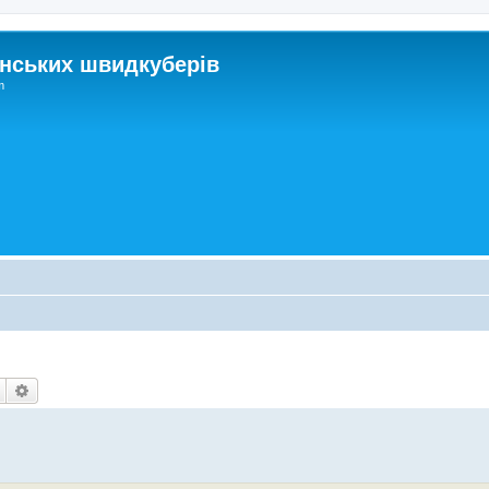
нських швидкуберів
m
Пошук
Розширений пошук