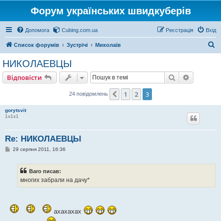
Форум українських швидкуберів
Допомога
Cubing.com.ua
Реєстрація
Вхід
П
Список форумів
Зустрічі
Миколаїв
о
НИКОЛАЕВЦЫ
ш
Пошук
Розшире
Відповісти
у
к
1
2
3
Поперед.
24 повідомлень
gorytsvit
1х1х1
Re: НИКОЛАЕВЦЫ
П
29 серпня 2011, 16:36
о
в
і
Baro писав:
д
о
многих забрали на дачу*
м
л
е
н
н
ахахахах
я