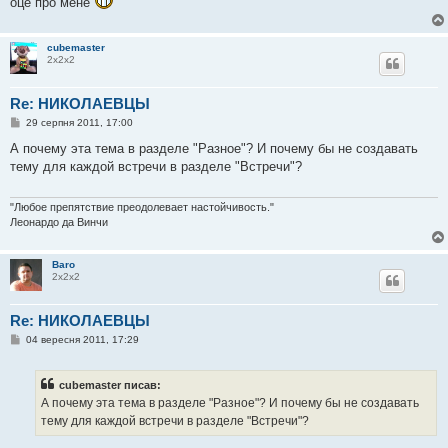
оце про мене
cubemaster
2х2х2
Re: НИКОЛАЕВЦЫ
П
29 серпня 2011, 17:00
о
в
А почему эта тема в разделе "Разное"? И почему бы не создавать
і
тему для каждой встречи в разделе "Встречи"?
д
о
м
л
"Любое препятствие преодолевает настойчивость."
е
Леонардо да Винчи
н
н
я
Baro
2х2х2
Re: НИКОЛАЕВЦЫ
П
04 вересня 2011, 17:29
о
в
і
cubemaster писав:
д
о
А почему эта тема в разделе "Разное"? И почему бы не создавать
м
тему для каждой встречи в разделе "Встречи"?
л
е
н