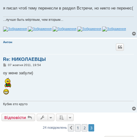
н
я
я писал чтоб тему перенесли в раздел Встречи, но никто не перенес(
...лучше быть мёртвым, чем вторым...
Антон
Re: НИКОЛАЕВЦЫ
П
07 жовтня 2011, 19:54
о
в
оу мене забули)
і
д
о
м
л
е
н
н
Кубик ето круто
я
Відповісти
1
2
3
Поперед.
24 повідомлень