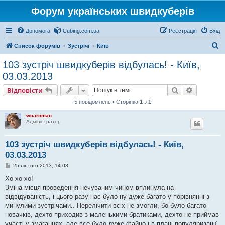
Форум українських швидкуберів
Допомога
Cubing.com.ua
Реєстрація
Вхід
П
Список форумів
Зустрічі
Київ
о
103 зустріч швидкуберів відбулась! - Київ,
ш
03.03.2013
у
Пошук
Розшире
Відповісти
к
5 повідомлень • Сторінка
1
з
1
wcaroman
Адміністратор
103 зустріч швидкуберів відбулась! - Київ,
03.03.2013
П
25 лютого 2013, 14:08
о
в
Хо-хо-хо!
і
Зміна місця проведення нечуваним чином вплинула на
д
о
відвідуваність, і цього разу нас було ну дуже багато у порівнянні з
м
минулими зустрічами.. Перелічити всіх не змогли, бо було багато
л
е
новачків, дехто приходив з маленькими братиками, дехто не приймав
н
участі у змаганнях, але все було дуже файно і в плані популяризації