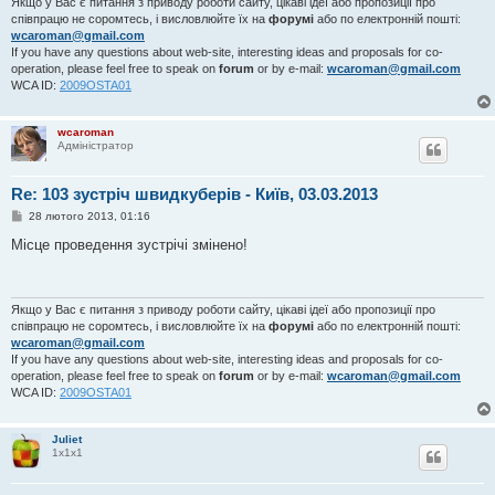
Якщо у Вас є питання з приводу роботи сайту, цікаві ідеї або пропозиції про
співпрацю не соромтесь, і висловлюйте їх на
форумі
або по електронній пошті:
wcaroman@gmail.com
If you have any questions about web-site, interesting ideas and proposals for co-
operation, please feel free to speak on
forum
or by e-mail:
wcaroman@gmail.com
WCA ID:
2009OSTA01
wcaroman
Адміністратор
Re: 103 зустріч швидкуберів - Київ, 03.03.2013
П
28 лютого 2013, 01:16
о
в
Місце проведення зустрічі змінено!
і
д
о
м
л
Якщо у Вас є питання з приводу роботи сайту, цікаві ідеї або пропозиції про
е
співпрацю не соромтесь, і висловлюйте їх на
форумі
або по електронній пошті:
н
wcaroman@gmail.com
н
If you have any questions about web-site, interesting ideas and proposals for co-
я
operation, please feel free to speak on
forum
or by e-mail:
wcaroman@gmail.com
WCA ID:
2009OSTA01
Juliet
1х1х1