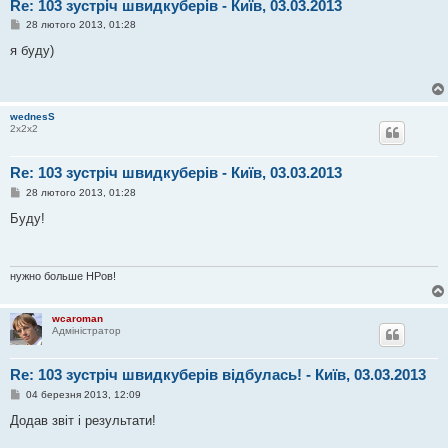
Re: 103 зустріч швидкуберів - Київ, 03.03.2013
П
28 лютого 2013, 01:28
о
в
я буду)
і
д
о
м
л
wednesS
е
2х2х2
н
н
я
Re: 103 зустріч швидкуберів - Київ, 03.03.2013
П
28 лютого 2013, 01:28
о
в
Буду!
і
д
о
м
л
нужно больше НРов!
е
н
н
wcaroman
я
Адміністратор
Re: 103 зустріч швидкуберів відбулась! - Київ, 03.03.2013
П
04 березня 2013, 12:09
о
в
Додав звіт і результати!
і
д