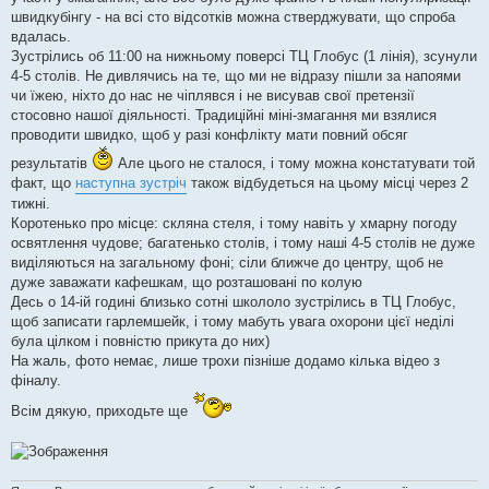
н
я
швидкубінгу - на всі сто відсотків можна стверджувати, що спроба
вдалась.
Зустрілись об 11:00 на нижньому поверсі ТЦ Глобус (1 лінія), зсунули
4-5 столів. Не дивлячись на те, що ми не відразу пішли за напоями
чи їжею, ніхто до нас не чіплявся і не висував свої претензії
стосовно нашої діяльності. Традиційні міні-змагання ми взялися
проводити швидко, щоб у разі конфлікту мати повний обсяг
результатів
Але цього не сталося, і тому можна констатувати той
факт, що
наступна зустріч
також відбудеться на цьому місці через 2
тижні.
Коротенько про місце: скляна стеля, і тому навіть у хмарну погоду
освятлення чудове; багатенько столів, і тому наші 4-5 столів не дуже
виділяються на загальному фоні; сіли ближче до центру, щоб не
дуже заважати кафешкам, що розташовані по колую
Десь о 14-ій годині близько сотні школоло зустрілись в ТЦ Глобус,
щоб записати гарлемшейк, і тому мабуть увага охорони цієї неділі
була цілком і повністю прикута до них)
На жаль, фото немає, лише трохи пізніше додамо кілька відео з
фіналу.
Всім дякую, приходьте ще