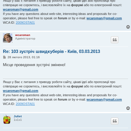
Якщо у Вас є питання з приводу роботи сайту, цікаві ідеї або пропозиції про
співпрацю не соромтесь, і висловлюйте їх на
форумі
або по електронній пошті:
wcaroman@gmail.com
If you have any questions about web-site, interesting ideas and proposals for co-
operation, please feel free to speak on
forum
or by e-mail:
wcaroman@gmail.com
WCA ID:
2009OSTA01
wcaroman
Адміністратор
Re: 103 зустріч швидкуберів - Київ, 03.03.2013
П
28 лютого 2013, 01:16
о
в
Місце проведення зустрічі змінено!
і
д
о
м
л
Якщо у Вас є питання з приводу роботи сайту, цікаві ідеї або пропозиції про
е
співпрацю не соромтесь, і висловлюйте їх на
форумі
або по електронній пошті:
н
wcaroman@gmail.com
н
If you have any questions about web-site, interesting ideas and proposals for co-
я
operation, please feel free to speak on
forum
or by e-mail:
wcaroman@gmail.com
WCA ID:
2009OSTA01
Juliet
1х1х1