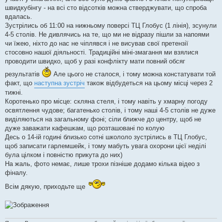
н
я
швидкубінгу - на всі сто відсотків можна стверджувати, що спроба
вдалась.
Зустрілись об 11:00 на нижньому поверсі ТЦ Глобус (1 лінія), зсунули
4-5 столів. Не дивлячись на те, що ми не відразу пішли за напоями
чи їжею, ніхто до нас не чіплявся і не висував свої претензії
стосовно нашої діяльності. Традиційні міні-змагання ми взялися
проводити швидко, щоб у разі конфлікту мати повний обсяг
результатів
Але цього не сталося, і тому можна констатувати той
факт, що
наступна зустріч
також відбудеться на цьому місці через 2
тижні.
Коротенько про місце: скляна стеля, і тому навіть у хмарну погоду
освятлення чудове; багатенько столів, і тому наші 4-5 столів не дуже
виділяються на загальному фоні; сіли ближче до центру, щоб не
дуже заважати кафешкам, що розташовані по колую
Десь о 14-ій годині близько сотні школоло зустрілись в ТЦ Глобус,
щоб записати гарлемшейк, і тому мабуть увага охорони цієї неділі
була цілком і повністю прикута до них)
На жаль, фото немає, лише трохи пізніше додамо кілька відео з
фіналу.
Всім дякую, приходьте ще