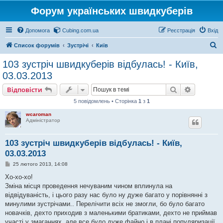
Форум українських швидкуберів
Допомога
Cubing.com.ua
Реєстрація
Вхід
П
Список форумів
Зустрічі
Київ
о
103 зустріч швидкуберів відбулась! - Київ,
ш
03.03.2013
у
Пошук
Розшире
Відповісти
к
5 повідомлень • Сторінка
1
з
1
wcaroman
Адміністратор
103 зустріч швидкуберів відбулась! - Київ,
03.03.2013
П
25 лютого 2013, 14:08
о
в
Хо-хо-хо!
і
Зміна місця проведення нечуваним чином вплинула на
д
о
відвідуваність, і цього разу нас було ну дуже багато у порівнянні з
м
минулими зустрічами.. Перелічити всіх не змогли, бо було багато
л
е
новачків, дехто приходив з маленькими братиками, дехто не приймав
н
участі у змаганнях, але все було дуже файно і в плані популяризації