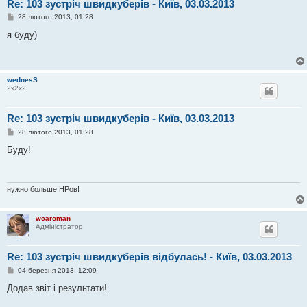
Re: 103 зустріч швидкуберів - Київ, 03.03.2013
П
28 лютого 2013, 01:28
о
в
я буду)
і
д
о
м
л
wednesS
е
2х2х2
н
н
я
Re: 103 зустріч швидкуберів - Київ, 03.03.2013
П
28 лютого 2013, 01:28
о
в
Буду!
і
д
о
м
л
нужно больше НРов!
е
н
н
wcaroman
я
Адміністратор
Re: 103 зустріч швидкуберів відбулась! - Київ, 03.03.2013
П
04 березня 2013, 12:09
о
в
Додав звіт і результати!
і
д