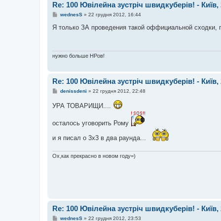
Re: 100 Ювілейна зустріч швидкуберів! - Київ, 
П
wednesS
»
22 грудня 2012, 16:44
о
в
Я только ЗА проведения такой оффициальной сходки, гд
і
д
о
м
л
нужно больше НРов!
е
н
н
я
Re: 100 Ювілейна зустріч швидкуберів! - Київ, 
П
denissdeni
»
22 грудня 2012, 22:48
о
в
УРА ТОВАРИЩИ....
і
д
о
осталось уговорить Рому
м
л
и я писал о 3х3 в два раунда...
е
н
н
я
Ох,как прекрасно в новом году=)
Re: 100 Ювілейна зустріч швидкуберів! - Київ, 
П
wednesS
»
22 грудня 2012, 23:53