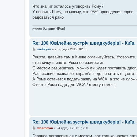
о
в
Что значит осталось уговорить Рому?
і
Уговорить Рому, по-моему, это 95% проведения сорев...
д
о
радоваться рано
м
л
е
нужно больше НРов!
н
н
я
Re: 100 Ювілейна зустріч швидкуберів! - Київ, 
П
melikyan
»
23 грудня 2012, 02:05
о
в
Ребята, давайте там в Киеве организуйтесь. Уговорите
і
страничку в инете. Рома её разместит.
д
о
С местом разберитесь. можно ли будет поставить дисп
м
Расписание, название, скрамблы где печатать в цвете. 
л
е
А Роме останется подать заяву на WCA, а это не сложно
н
Отчеты Роме надо для WCA? я могу помочь.
н
я
Re: 100 Ювілейна зустріч швидкуберів! - Київ, 
П
wcaroman
»
24 грудня 2012, 12:10
о
в
Главное договориться с местом, вот только насчет дат