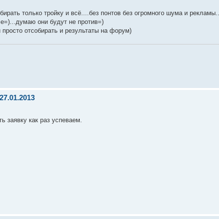
ирать только тройку и всё....без понтов без огромного шума и рекламы..
е=)...думаю они будут не против=)
и просто отсобирать и результаты на форум)
27.01.2013
ь заявку как раз успеваем.