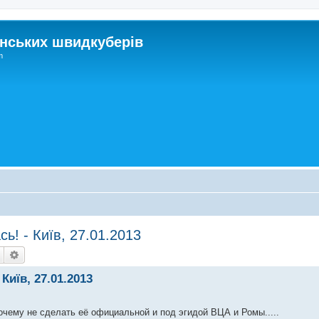
нських швидкуберів
m
ь! - Київ, 27.01.2013
Пошук
Розширений пошук
Київ, 27.01.2013
очему не сделать её официальной и под эгидой ВЦА и Ромы.....