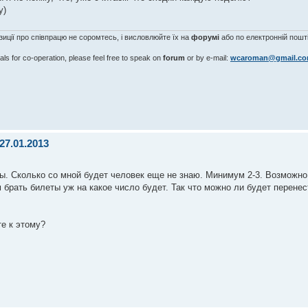
у)
озиції про співпрацю не соромтесь, і висловлюйте їх на
форумі
або по електронній пошті
als for co-operation, please feel free to speak on
forum
or by e-mail:
wcaroman@gmail.c
27.01.2013
ты. Сколько со мной будет человек еще не знаю. Минимум 2-3. Возможно 
 брать билеты уж на какое число будет. Так что можно ли будет перене
е к этому?