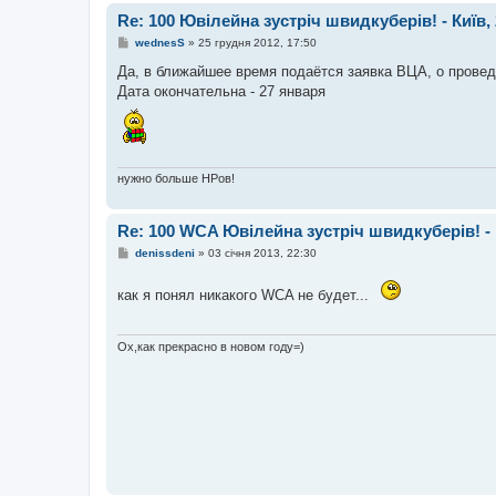
Re: 100 Ювілейна зустріч швидкуберів! - Київ, 
П
wednesS
»
25 грудня 2012, 17:50
о
в
Да, в ближайшее время подаётся заявка ВЦА, о провед
і
Дата окончательна - 27 января
д
о
м
л
е
н
н
нужно больше НРов!
я
Re: 100 WCA Ювілейна зустріч швидкуберів! - К
П
denissdeni
»
03 січня 2013, 22:30
о
в
і
как я понял никакого WCA не будет...
д
о
м
л
Ох,как прекрасно в новом году=)
е
н
н
я