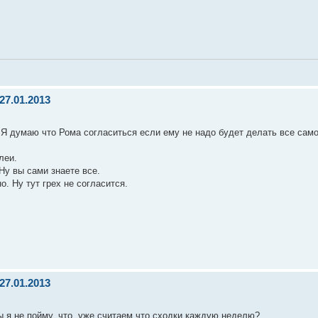
27.01.2013
. Я думаю что Рома согласиться если ему не надо будет делать все сам
леи.
Ну вы сами знаете все.
. Ну тут грех не согласится.
27.01.2013
ы я не пойму, что, уже считаем что сходки каждую неделю?