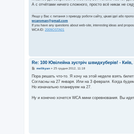
і
А с отчётами ничего сложного, просто всё никак не сяд
д
о
м
л
Якщо у Вас є питання з приводу роботи сайту, цікаві ідеї або проп
е
wcaroman@gmail.com
н
If you have any questions about web-site, interesting ideas and propos
н
WCA ID:
2009OSTA01
я
Re: 100 Ювілейна зустріч швидкуберів! - Київ, 
П
melikyan
»
25 грудня 2012, 11:18
о
в
Пора решать что-то. Я хочу на этой неделе взять биле
і
Согласны на 27 января. Или на 3 февраля. Когда будем
д
о
Но изначально планируем на 27.
м
л
е
Ну и конечно хочется WCA мини соревнования. Вы идет
н
н
я