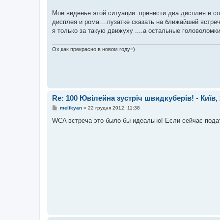
д
о
Моё виденье этой ситуации: пренести два дисплея и соб
м
дисплея и рома....пузатке сказать на ближайшей встреч
л
е
я только за такую движуху ....а остальные головоломк
н
н
я
Ох,как прекрасно в новом году=)
Re: 100 Ювілейна зустріч швидкуберів! - Київ, 
П
melikyan
»
22 грудня 2012, 11:38
о
в
WCA встреча это было бы идеально! Если сейчас подат
і
д
о
м
л
е
н
н
я