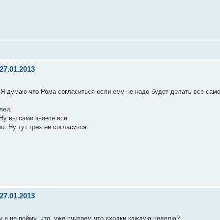
27.01.2013
. Я думаю что Рома согласиться если ему не надо будет делать все сам
леи.
Ну вы сами знаете все.
. Ну тут грех не согласится.
27.01.2013
ы я не пойму, что, уже считаем что сходки каждую неделю?