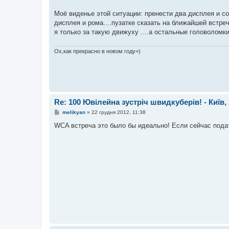
д
о
Моё виденье этой ситуации: пренести два дисплея и соб
м
дисплея и рома....пузатке сказать на ближайшей встреч
л
е
я только за такую движуху ....а остальные головоломк
н
н
я
Ох,как прекрасно в новом году=)
Re: 100 Ювілейна зустріч швидкуберів! - Київ, 
П
melikyan
»
22 грудня 2012, 11:38
о
в
WCA встреча это было бы идеально! Если сейчас подат
і
д
о
м
л
е
н
н
я