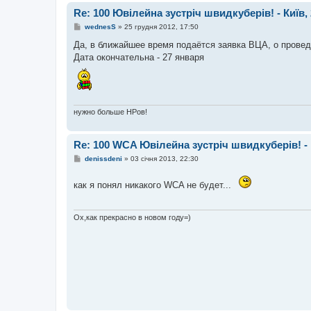
Re: 100 Ювілейна зустріч швидкуберів! - Київ, 
П
wednesS
»
25 грудня 2012, 17:50
о
в
Да, в ближайшее время подаётся заявка ВЦА, о провед
і
Дата окончательна - 27 января
д
о
м
л
е
н
н
нужно больше НРов!
я
Re: 100 WCA Ювілейна зустріч швидкуберів! - К
П
denissdeni
»
03 січня 2013, 22:30
о
в
і
как я понял никакого WCA не будет...
д
о
м
л
Ох,как прекрасно в новом году=)
е
н
н
я