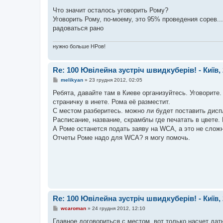
о
в
Что значит осталось уговорить Рому?
і
Уговорить Рому, по-моему, это 95% проведения сорев...
д
о
радоваться рано
м
л
е
нужно больше НРов!
н
н
я
Re: 100 Ювілейна зустріч швидкуберів! - Київ, 
П
melikyan
»
23 грудня 2012, 02:05
о
в
Ребята, давайте там в Киеве организуйтесь. Уговорите
і
страничку в инете. Рома её разместит.
д
о
С местом разберитесь. можно ли будет поставить дисп
м
Расписание, название, скрамблы где печатать в цвете. 
л
е
А Роме останется подать заяву на WCA, а это не сложно
н
Отчеты Роме надо для WCA? я могу помочь.
н
я
Re: 100 Ювілейна зустріч швидкуберів! - Київ, 
П
wcaroman
»
24 грудня 2012, 12:10
о
в
Главное договориться с местом, вот только насчет дат