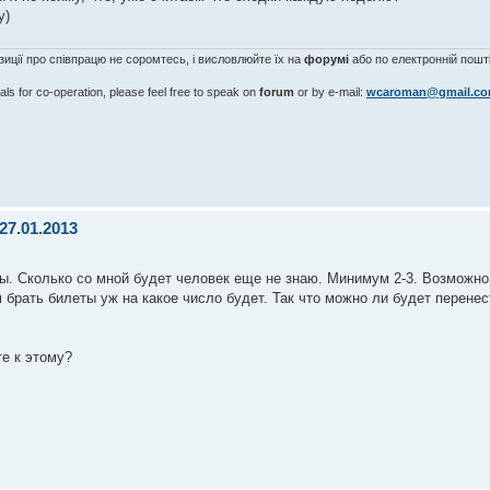
у)
озиції про співпрацю не соромтесь, і висловлюйте їх на
форумі
або по електронній пошті
als for co-operation, please feel free to speak on
forum
or by e-mail:
wcaroman@gmail.c
27.01.2013
ты. Сколько со мной будет человек еще не знаю. Минимум 2-3. Возможно 
 брать билеты уж на какое число будет. Так что можно ли будет перене
е к этому?