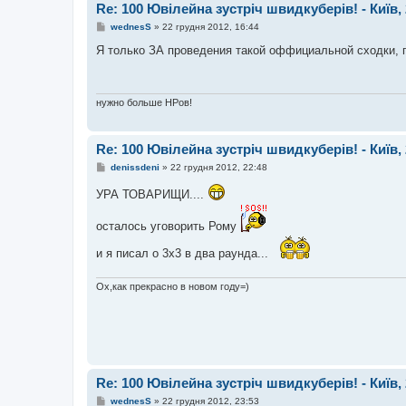
Re: 100 Ювілейна зустріч швидкуберів! - Київ, 
П
wednesS
»
22 грудня 2012, 16:44
о
в
Я только ЗА проведения такой оффициальной сходки, гд
і
д
о
м
л
нужно больше НРов!
е
н
н
я
Re: 100 Ювілейна зустріч швидкуберів! - Київ, 
П
denissdeni
»
22 грудня 2012, 22:48
о
в
УРА ТОВАРИЩИ....
і
д
о
осталось уговорить Рому
м
л
и я писал о 3х3 в два раунда...
е
н
н
я
Ох,как прекрасно в новом году=)
Re: 100 Ювілейна зустріч швидкуберів! - Київ, 
П
wednesS
»
22 грудня 2012, 23:53