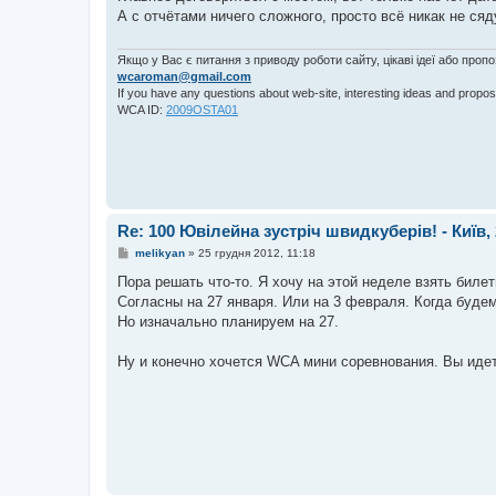
і
А с отчётами ничего сложного, просто всё никак не сяд
д
о
м
л
Якщо у Вас є питання з приводу роботи сайту, цікаві ідеї або проп
е
wcaroman@gmail.com
н
If you have any questions about web-site, interesting ideas and propos
н
WCA ID:
2009OSTA01
я
Re: 100 Ювілейна зустріч швидкуберів! - Київ, 
П
melikyan
»
25 грудня 2012, 11:18
о
в
Пора решать что-то. Я хочу на этой неделе взять биле
і
Согласны на 27 января. Или на 3 февраля. Когда будем
д
о
Но изначально планируем на 27.
м
л
е
Ну и конечно хочется WCA мини соревнования. Вы идет
н
н
я