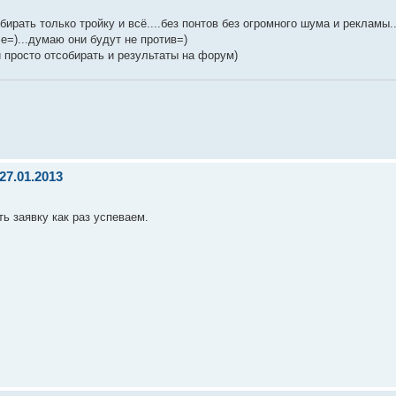
ирать только тройку и всё....без понтов без огромного шума и рекламы..
е=)...думаю они будут не против=)
и просто отсобирать и результаты на форум)
27.01.2013
ь заявку как раз успеваем.