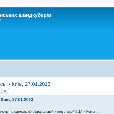
нських швидкуберів
m
ь! - Київ, 27.01.2013
Пошук
Розширений пошук
Київ, 27.01.2013
очему не сделать её официальной и под эгидой ВЦА и Ромы.....