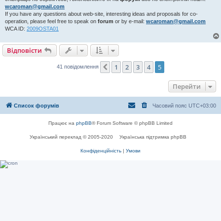
н
wcaroman@gmail.com
н
If you have any questions about web-site, interesting ideas and proposals for co-
я
operation, please feel free to speak on
forum
or by e-mail:
wcaroman@gmail.com
WCA ID:
2009OSTA01
Відповісти
1
2
3
4
5
Поперед.
41 повідомлення
Перейти
Список форумів
Часовий пояс
UTC+03:00
Працює на
phpBB
® Forum Software © phpBB Limited
Український переклад © 2005-2020
Українська підтримка phpBB
Конфіденційність
|
Умови