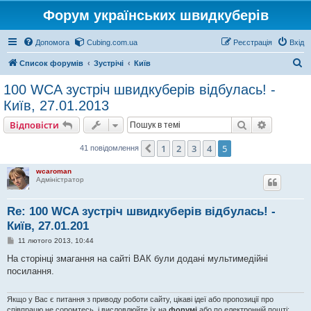
Форум українських швидкуберів
Допомога
Cubing.com.ua
Реєстрація
Вхід
П
Список форумів
Зустрічі
Київ
о
100 WCA зустріч швидкуберів відбулась! -
ш
Київ, 27.01.2013
у
Пошук
Розшире
Відповісти
к
1
2
3
4
5
Поперед.
41 повідомлення
wcaroman
Адміністратор
Re: 100 WCA зустріч швидкуберів відбулась! -
Київ, 27.01.201
П
11 лютого 2013, 10:44
о
в
На сторінці змагання на сайті ВАК були додані мультимедійні
і
посилання.
д
о
м
л
Якщо у Вас є питання з приводу роботи сайту, цікаві ідеї або пропозиції про
е
співпрацю не соромтесь, і висловлюйте їх на
форумі
або по електронній пошті: