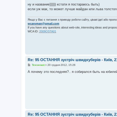
о
в
ну и название)))))) кстати я постараюсь быть)
і
если уж мак, то может лучше майдан или льва толстог
д
о
м
л
Якщо у Вас є питання з приводу роботи сайту, цікаві ідеї або проп
е
wcaroman@gmail.com
н
If you have any questions about web-site, interesting ideas and propos
н
WCA ID:
2009OSTA01
я
Re: 95 ОСТАННЯ зустріч швидкуберів - Київ, 2
П
Tesseract
»
20 грудня 2012, 15:26
о
в
А почему это последняя?.. я собирался быть на юбилей
і
д
о
м
л
е
н
н
я
Re: 95 ОСТАННЯ зустріч швидкуберів - Київ, 2