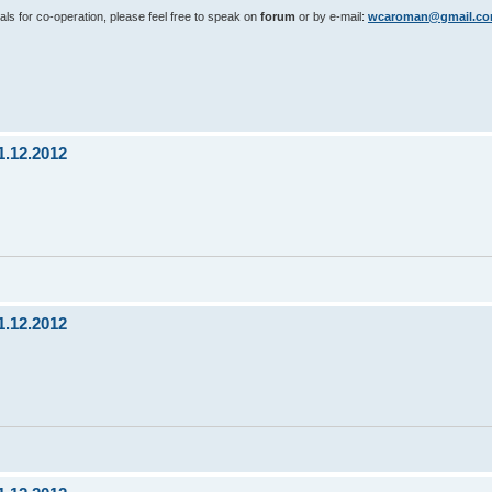
als for co-operation, please feel free to speak on
forum
or by e-mail:
wcaroman@gmail.c
1.12.2012
1.12.2012