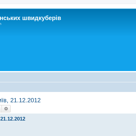
нських швидкуберів
m
їв, 21.12.2012
Пошук
Розширений пошук
21.12.2012