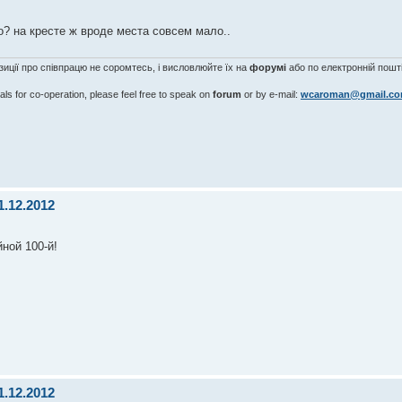
о? на кресте ж вроде места совсем мало..
озиції про співпрацю не соромтесь, і висловлюйте їх на
форумі
або по електронній пошті
als for co-operation, please feel free to speak on
forum
or by e-mail:
wcaroman@gmail.c
1.12.2012
ной 100-й!
1.12.2012