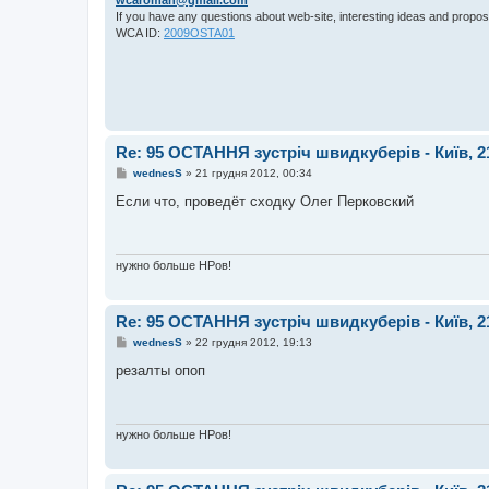
н
If you have any questions about web-site, interesting ideas and propos
н
WCA ID:
2009OSTA01
я
Re: 95 ОСТАННЯ зустріч швидкуберів - Київ, 2
П
wednesS
»
21 грудня 2012, 00:34
о
в
Если что, проведёт сходку Олег Перковский
і
д
о
м
л
нужно больше НРов!
е
н
н
я
Re: 95 ОСТАННЯ зустріч швидкуберів - Київ, 2
П
wednesS
»
22 грудня 2012, 19:13
о
в
резалты опоп
і
д
о
м
л
нужно больше НРов!
е
н
н
я