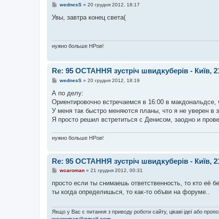
П
wednesS
»
20 грудня 2012, 18:17
о
в
Увы, завтра конец света(
і
д
о
м
л
нужно больше НРов!
е
н
н
я
Re: 95 ОСТАННЯ зустріч швидкуберів - Київ, 2
П
wednesS
»
20 грудня 2012, 18:19
о
в
А по делу:
і
Ориентировочно встречаемся в 16:00 в макдональдсе, 
д
о
У меня так быстро меняются планы, что я не уверен в 
м
Я просто решил встретиться с Денисом, заодно и провес
л
е
н
нужно больше НРов!
н
я
Re: 95 ОСТАННЯ зустріч швидкуберів - Київ, 2
П
wcaroman
»
21 грудня 2012, 00:31
о
в
просто если ты снимаешь ответственность, то кто её б
і
ты когда определишься, то как-то объви на форуме..
д
о
м
л
Якщо у Вас є питання з приводу роботи сайту, цікаві ідеї або проп
е
wcaroman@gmail.com