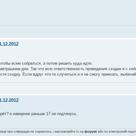
1.12.2012
чтобы всем собраться, а потом решить куда идти.
завтрашнем дне. Так что всю ответственность проведения сходки я с се
ти сходку. Если вдруг что-то случиться и я не смогу приехать, выбачайт
1.12.2012
ерёт? я наверное раньше 17 не подтянусь..
озиції про співпрацю не соромтесь, і висловлюйте їх на
форумі
або по електронній пошті