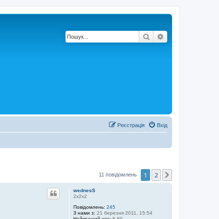
Пошук
Розширений по
Реєстрація
Вхід
1
2
Далі
11 повідомлень
wednesS
2х2х2
Повідомлень:
245
З нами з:
21 березня 2011, 15:54
Найкращий час:
6.80