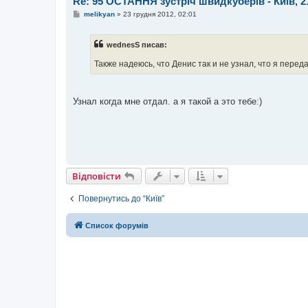
Re: 95 ОСТАННЯ зустріч швидкуберів - Київ, 2
П
melikyan
»
23 грудня 2012, 02:01
о
в
і
wednesS писав:
д
о
м
Также надеюсь, что Денис так и не узнал, что я пере
л
е
н
н
Узнал когда мне отдал. а я такой а это тебе:)
я
Відповісти
Повернутись до “Київ”
Список форумів