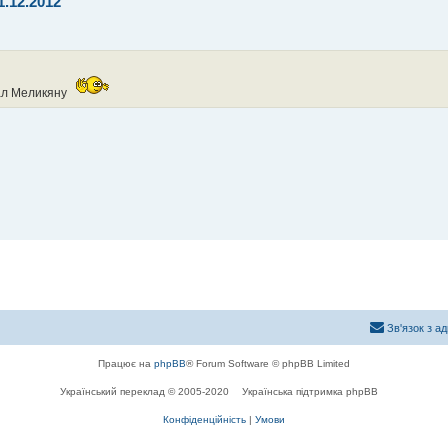
1.12.2012
дал Меликяну
Зв'язок з а
Працює на
phpBB
® Forum Software © phpBB Limited
Український переклад © 2005-2020
Українська підтримка phpBB
Конфіденційність
|
Умови