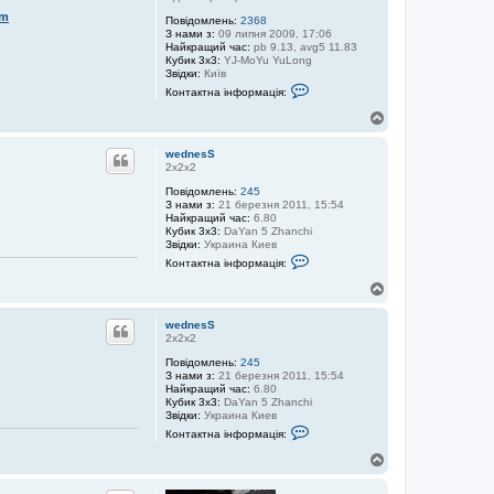
я
e
om
к
Повідомлень:
2368
d
о
З нами з:
09 липня 2009, 17:06
n
р
Найкращий час:
pb 9.13, avg5 11.83
e
и
Кубик 3x3:
YJ-MoYu YuLong
s
с
Звідки:
Київ
S
К
т
Контактна інформація:
о
у
н
в
Д
т
а
о
а
ч
г
к
а
wednesS
о
т
w
2х2х2
р
н
e
Повідомлень:
245
а
d
и
З нами з:
21 березня 2011, 15:54
і
n
Найкращий час:
6.80
н
e
Кубик 3x3:
DaYan 5 Zhanchi
ф
s
Звідки:
Украина Киев
о
S
К
р
Контактна інформація:
о
м
н
а
Д
т
ц
о
а
і
г
к
я
wednesS
о
т
к
2х2х2
р
н
о
Повідомлень:
245
а
р
и
З нами з:
21 березня 2011, 15:54
і
и
Найкращий час:
6.80
н
с
Кубик 3x3:
DaYan 5 Zhanchi
ф
т
Звідки:
Украина Киев
о
у
К
р
в
Контактна інформація:
о
м
а
н
а
ч
Д
т
ц
а
о
а
і
w
г
к