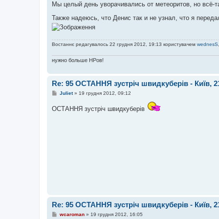
Мы целый день уворачивались от метеоритов, но всё-т
д
о
Также надеюсь, что Денис так и не узнал, что я пере
м
л
е
н
н
Востаннє редагувалось 22 грудня 2012, 19:13 користувачем
wednesS
я
нужно больше НРов!
Re: 95 ОСТАННЯ зустріч швидкуберів - Київ, 2
П
Juliet
»
19 грудня 2012, 09:12
о
в
ОСТАННЯ зустріч швидкуберів
і
д
о
м
л
е
н
н
я
Re: 95 ОСТАННЯ зустріч швидкуберів - Київ, 2
П
wcaroman
»
19 грудня 2012, 16:05