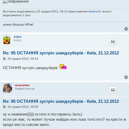
я
Востаннє редагувалось 22 грудня 2012, 19:13 користувачем
wednesS
, всього
редагувалось 1 раз.
нужно больше НРов!
Juliet
1х1х1
Re: 95 ОСТАННЯ зустріч швидкуберів - Київ, 21.12.2012
П
19 грудня 2012, 09:12
о
в
ОСТАННЯ зустріч швидкуберів
і
д
о
м
л
wcaroman
е
Адміністратор
н
н
я
Re: 95 ОСТАННЯ зустріч швидкуберів - Київ, 21.12.2012
П
19 грудня 2012, 16:05
о
в
ну и название)))))) кстати я постараюсь быть)
і
если уж мак, то может лучше майдан или льва толстого? на кресте ж
д
о
вроде места совсем мало..
м