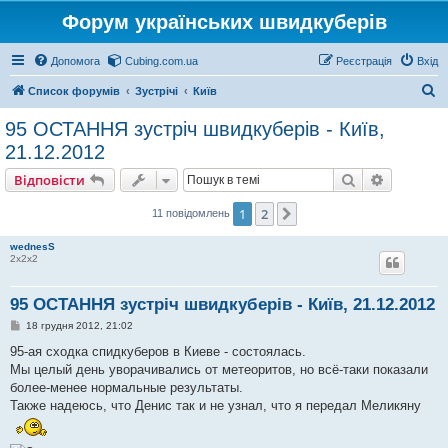
Форум українських швидкуберів
Допомога
Cubing.com.ua
Реєстрація
Вхід
П
Список форумів
Зустрічі
Київ
о
95 ОСТАННЯ зустріч швидкуберів - Київ,
ш
21.12.2012
у
Пошук
Розшире
Відповісти
к
1
2
Далі
11 повідомлень
wednesS
2х2х2
95 ОСТАННЯ зустріч швидкуберів - Київ, 21.12.2012
П
18 грудня 2012, 21:02
о
в
95-ая сходка спидкуберов в Киеве - состоялась.
і
Мы целый день уворачивались от метеоритов, но всё-таки показали
д
о
более-менее нормальные результаты.
м
Также надеюсь, что Денис так и не узнал, что я передал Меликяну
л
е
н
н