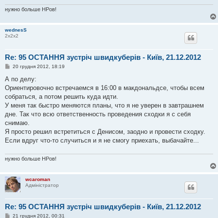
м
л
нужно больше НРов!
е
н
н
wednesS
я
2х2х2
Re: 95 ОСТАННЯ зустріч швидкуберів - Київ, 21.12.2012
П
20 грудня 2012, 18:19
о
в
А по делу:
і
Ориентировочно встречаемся в 16:00 в макдональдсе, чтобы всем
д
о
собраться, а потом решить куда идти.
м
У меня так быстро меняются планы, что я не уверен в завтрашнем
л
е
дне. Так что всю ответственность проведения сходки я с себя
н
снимаю.
н
я
Я просто решил встретиться с Денисом, заодно и провести сходку.
Если вдруг что-то случиться и я не смогу приехать, выбачайте...
нужно больше НРов!
wcaroman
Адміністратор
Re: 95 ОСТАННЯ зустріч швидкуберів - Київ, 21.12.2012
П
21 грудня 2012, 00:31