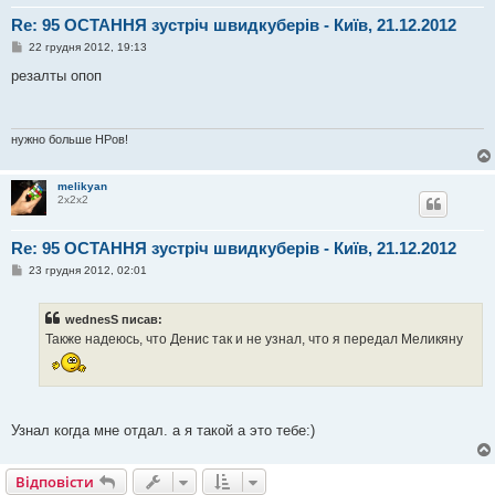
Re: 95 ОСТАННЯ зустріч швидкуберів - Київ, 21.12.2012
П
22 грудня 2012, 19:13
о
в
резалты опоп
і
д
о
м
л
нужно больше НРов!
е
н
н
melikyan
я
2х2х2
Re: 95 ОСТАННЯ зустріч швидкуберів - Київ, 21.12.2012
П
23 грудня 2012, 02:01
о
в
і
wednesS писав:
д
о
Также надеюсь, что Денис так и не узнал, что я передал Меликяну
м
л
е
н
н
я
Узнал когда мне отдал. а я такой а это тебе:)
Відповісти