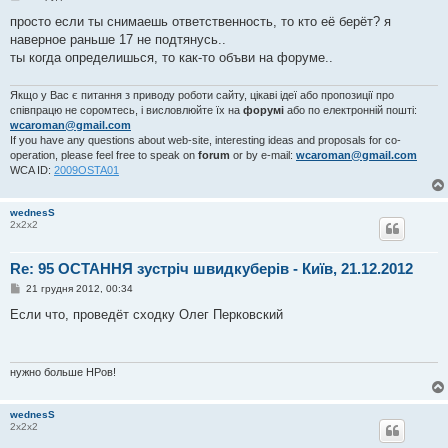
о
в
просто если ты снимаешь ответственность, то кто её берёт? я
і
наверное раньше 17 не подтянусь..
д
о
ты когда определишься, то как-то объви на форуме..
м
л
е
Якщо у Вас є питання з приводу роботи сайту, цікаві ідеї або пропозиції про
н
співпрацю не соромтесь, і висловлюйте їх на
форумі
або по електронній пошті:
н
wcaroman@gmail.com
я
If you have any questions about web-site, interesting ideas and proposals for co-
operation, please feel free to speak on
forum
or by e-mail:
wcaroman@gmail.com
WCA ID:
2009OSTA01
wednesS
2х2х2
Re: 95 ОСТАННЯ зустріч швидкуберів - Київ, 21.12.2012
П
21 грудня 2012, 00:34
о
в
Если что, проведёт сходку Олег Перковский
і
д
о
м
л
нужно больше НРов!
е
н
н
wednesS
я
2х2х2