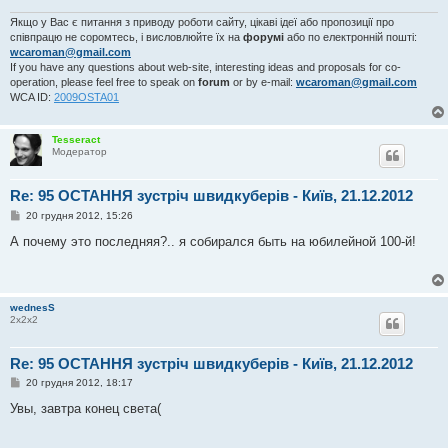
л
е
Якщо у Вас є питання з приводу роботи сайту, цікаві ідеї або пропозиції про
н
співпрацю не соромтесь, і висловлюйте їх на
форумі
або по електронній пошті:
н
wcaroman@gmail.com
я
If you have any questions about web-site, interesting ideas and proposals for co-
operation, please feel free to speak on
forum
or by e-mail:
wcaroman@gmail.com
WCA ID:
2009OSTA01
Tesseract
Модератор
Re: 95 ОСТАННЯ зустріч швидкуберів - Київ, 21.12.2012
П
20 грудня 2012, 15:26
о
в
А почему это последняя?.. я собирался быть на юбилейной 100-й!
і
д
о
м
л
wednesS
е
2х2х2
н
н
я
Re: 95 ОСТАННЯ зустріч швидкуберів - Київ, 21.12.2012
П
20 грудня 2012, 18:17
о
в
Увы, завтра конец света(
і
д
о