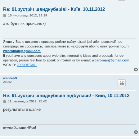
Re: 91 зустріч швидкуберів! - Київ, 10.11.2012
П
10 листопада 2012, 22:29
о
в
хто був і як пройшло?)
і
д
о
м
л
Якщо у Вас є питання з приводу роботи сайту, цікаві ідеї або пропозиції про
е
співпрацю не соромтесь, і висловлюйте їх на
форумі
або по електронній пошті:
н
wcaroman@gmail.com
н
If you have any questions about web-site, interesting ideas and proposals for co-
я
operation, please feel free to speak on
forum
or by e-mail:
wcaroman@gmail.com
WCA ID:
2009OSTA01
wednesS
2х2х2
Re: 91 зустріч швидкуберів відбулась! - Київ, 10.11.2012
П
11 листопада 2012, 15:42
о
в
результаты в шапке
і
д
о
м
л
нужно больше НРов!
е
н
н