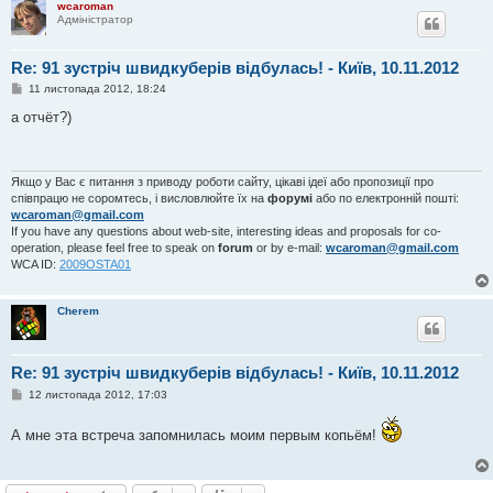
wcaroman
я
Адміністратор
Re: 91 зустріч швидкуберів відбулась! - Київ, 10.11.2012
П
11 листопада 2012, 18:24
о
в
а отчёт?)
і
д
о
м
л
Якщо у Вас є питання з приводу роботи сайту, цікаві ідеї або пропозиції про
е
співпрацю не соромтесь, і висловлюйте їх на
форумі
або по електронній пошті:
н
wcaroman@gmail.com
н
If you have any questions about web-site, interesting ideas and proposals for co-
я
operation, please feel free to speak on
forum
or by e-mail:
wcaroman@gmail.com
WCA ID:
2009OSTA01
Cherem
Re: 91 зустріч швидкуберів відбулась! - Київ, 10.11.2012
П
12 листопада 2012, 17:03
о
в
А мне эта встреча запомнилась моим первым копьём!
і
д
о
м
л