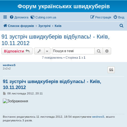
Форум українських швидкуберів
Допомога
Cubing.com.ua
Реєстрація
Вхід
П
Список форумів
Зустрічі
Київ
о
91 зустріч швидкуберів відбулась! - Київ,
ш
10.11.2012
у
Пошук
Розшире
Відповісти
к
7 повідомлень • Сторінка
1
з
1
wednesS
2х2х2
91 зустріч швидкуберів відбулась! - Київ,
10.11.2012
П
08 листопада 2012, 20:11
о
в
і
д
о
м
Востаннє редагувалось 11 листопада 2012, 18:54 користувачем
wednesS
, всього
л
редагувалось 3 разів.
е
н