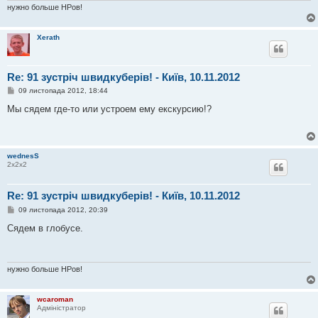
н
нужно больше НРов!
я
Xerath
Re: 91 зустріч швидкуберів! - Київ, 10.11.2012
П
09 листопада 2012, 18:44
о
в
Мы сядем где-то или устроем ему екскурсию!?
і
д
о
м
л
wednesS
е
2х2х2
н
н
я
Re: 91 зустріч швидкуберів! - Київ, 10.11.2012
П
09 листопада 2012, 20:39
о
в
Сядем в глобусе.
і
д
о
м
л
нужно больше НРов!
е
н
н
wcaroman
я
Адміністратор