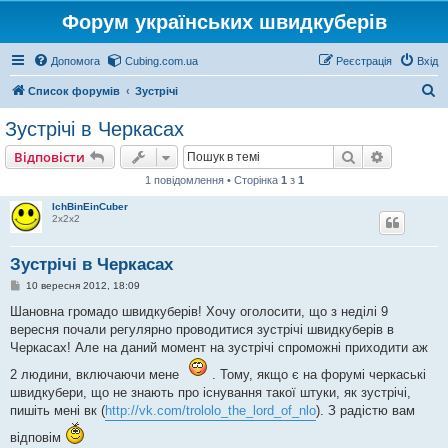
Форум українських швидкуберів
Допомога
Cubing.com.ua
Реєстрація
Вхід
П
Список форумів
Зустрічі
о
Зустрічі в Черкасах
ш
Пошук
Розшире
Відповісти
у
1 повідомлення • Сторінка
1
з
1
к
IchBinEinCuber
2х2х2
Зустрічі в Черкасах
П
10 вересня 2012, 18:09
о
в
Шановна громадо швидкуберів! Хочу оголосити, що з неділі 9
і
вересня почали регулярно проводитися зустрічі швидкуберів в
д
о
Черкасах! Але на даний момент на зустрічі спроможні приходити аж
м
л
2 людини, включаючи мене
. Тому, якщо є на форумі черкаські
е
швидкубери, що не знають про існування такої штуки, як зустрічі,
н
н
пишіть мені вк (
http://vk.com/trololo_the_lord_of_nlo
). З радістю вам
я
відповім