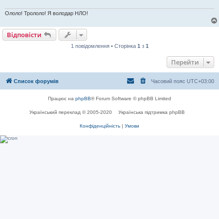
Ололо! Трололо! Я володар НЛО!
Відповісти
1 повідомлення • Сторінка
1
з
1
Перейти
Список форумів
Часовий пояс
UTC+03:00
Працює на
phpBB
® Forum Software © phpBB Limited
Український переклад © 2005-2020
Українська підтримка phpBB
Конфіденційність
|
Умови