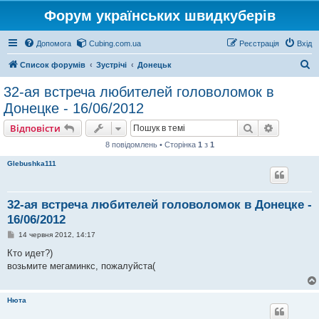
Форум українських швидкуберів
Допомога
Cubing.com.ua
Реєстрація
Вхід
П
Список форумів
Зустрічі
Донецьк
о
32-ая встреча любителей головоломок в
ш
Донецке - 16/06/2012
у
Пошук
Розшире
Відповісти
к
8 повідомлень • Сторінка
1
з
1
Glebushka111
32-ая встреча любителей головоломок в Донецке -
16/06/2012
П
14 червня 2012, 14:17
о
в
Кто идет?)
і
возьмите мегаминкс, пожалуйста(
д
о
м
л
Нюта
е
н