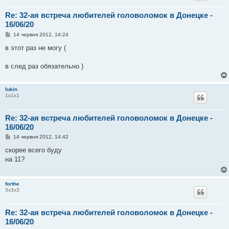
н
я
Re: 32-ая встреча любителей головоломок в Донецке -
16/06/20
П
14 червня 2012, 14:24
о
в
в этот раз не могу (
і
д
о
в след раз обязательно )
м
л
е
lukin
н
1х1х1
н
я
Re: 32-ая встреча любителей головоломок в Донецке -
16/06/20
П
14 червня 2012, 14:42
о
в
скорее всего буду
і
на 11?
д
о
м
л
forthe
е
3х3х3
н
н
я
Re: 32-ая встреча любителей головоломок в Донецке -
16/06/20