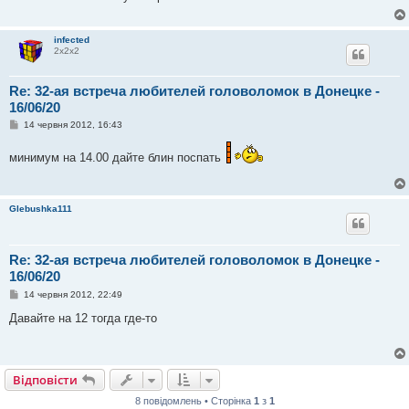
о
м
л
infected
е
2х2х2
н
н
я
Re: 32-ая встреча любителей головоломок в Донецке -
16/06/20
П
14 червня 2012, 16:43
о
в
минимум на 14.00 дайте блин поспать
і
д
о
м
л
Glebushka111
е
н
н
я
Re: 32-ая встреча любителей головоломок в Донецке -
16/06/20
П
14 червня 2012, 22:49
о
в
Давайте на 12 тогда где-то
і
д
о
м
л
Відповісти
е
н
8 повідомлень • Сторінка
1
з
1
н