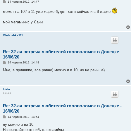
П
14 червня 2012, 14:47
о
в
может на 10? в 11 уже жарко будет. хотя сейчас и в 8 жарко
і
д
о
мой мегаминкс у Сани
м
л
е
н
Glebushka111
н
я
Re: 32-ая встреча любителей головоломок в Донецке -
16/06/20
П
14 червня 2012, 14:48
о
в
Мне, в принципе, все равно) можно и в 10, но не раньше)
і
д
о
м
л
lukin
е
1х1х1
н
н
я
Re: 32-ая встреча любителей головоломок в Донецке -
16/06/20
П
14 червня 2012, 14:54
о
в
ну можно и на 10.
і
Напечатайте кто нибуть скрамблы
д