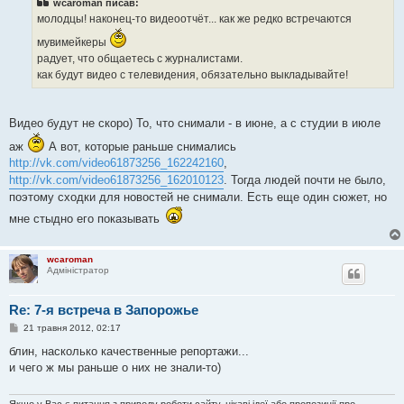
wcaroman писав:
д
о
молодцы! наконец-то видеоотчёт... как же редко встречаются
м
л
мувимейкеры
е
радует, что общаетесь с журналистами.
н
н
как будут видео с телевидения, обязательно выкладывайте!
я
Видео будут не скоро) То, что снимали - в июне, а с студии в июле
аж
А вот, которые раньше снимались
http://vk.com/video61873256_162242160
,
http://vk.com/video61873256_162010123
. Тогда людей почти не было,
поэтому сходки для новостей не снимали. Есть еще один сюжет, но
мне стыдно его показывать
wcaroman
Адміністратор
Re: 7-я встреча в Запорожье
П
21 травня 2012, 02:17
о
в
блин, насколько качественные репортажи...
і
и чего ж мы раньше о них не знали-то)
д
о
м
л
Якщо у Вас є питання з приводу роботи сайту, цікаві ідеї або пропозиції про