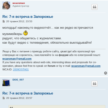
wcaroman
Адміністратор
Re: 7-я встреча в Запорожье
П
20 травня 2012, 23:53
о
в
молодцы! наконец-то видеоотчёт... как же редко встречаются
і
д
мувимейкеры
о
радует, что общаетесь с журналистами.
м
л
как будут видео с телевидения, обязательно выкладывайте!
е
н
н
Якщо у Вас є питання з приводу роботи сайту, цікаві ідеї або пропозиції про
я
співпрацю не соромтесь, і висловлюйте їх на
форумі
або по електронній пошті:
wcaroman@gmail.com
If you have any questions about web-site, interesting ideas and proposals for co-
operation, please feel free to speak on
forum
or by e-mail:
wcaroman@gmail.com
WCA ID:
2009OSTA01
DOG_007
Re: 7-я встреча в Запорожье
П
20 травня 2012, 23:57
о
в
і