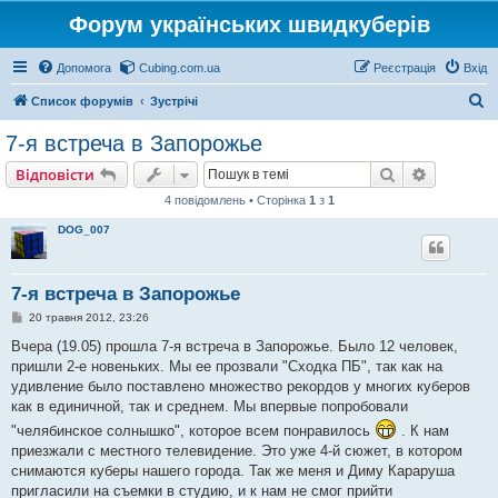
Форум українських швидкуберів
Допомога
Cubing.com.ua
Реєстрація
Вхід
П
Список форумів
Зустрічі
о
7-я встреча в Запорожье
ш
Пошук
Розшире
Відповісти
у
4 повідомлень • Сторінка
1
з
1
к
DOG_007
7-я встреча в Запорожье
П
20 травня 2012, 23:26
о
в
Вчера (19.05) прошла 7-я встреча в Запорожье. Было 12 человек,
і
пришли 2-е новеньких. Мы ее прозвали "Сходка ПБ", так как на
д
о
удивление было поставлено множество рекордов у многих куберов
м
как в единичной, так и среднем. Мы впервые попробовали
л
е
"челябинское солнышко", которое всем понравилось
. К нам
н
приезжали с местного телевидение. Это уже 4-й сюжет, в котором
н
я
снимаются куберы нашего города. Так же меня и Диму Караруша
пригласили на съемки в студию, и к нам не смог прийти