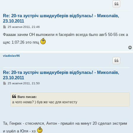
Re: 20-та зустріч швидкуберів відбулась! - Миколаїв,
23.10.2011
П
25 жовтня 2011, 21:46
о
в
Фаааак зачем ОН выложили я facepalm всегда было авг5 50-55 сек а
і
д
щяс 1:07:26 это ппц
о
м
л
е
vladislav96
н
н
я
Re: 20-та зустріч швидкуберів відбулась! - Миколаїв,
23.10.2011
П
25 жовтня 2011, 21:50
о
в
і
Baro писав:
д
о
а чого нема? ) був же час для контесту
м
л
е
н
н
я
Та, Генрих - стеснялся, Антон - пришёл на минут 20 сделал экстрим
и ушёл а Юля - хз