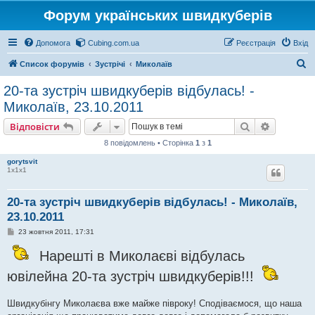
Форум українських швидкуберів
Допомога
Cubing.com.ua
Реєстрація
Вхід
П
Список форумів
Зустрічі
Миколаїв
о
20-та зустріч швидкуберів відбулась! -
ш
Миколаїв, 23.10.2011
у
Пошук
Розшире
Відповісти
к
8 повідомлень • Сторінка
1
з
1
gorytsvit
1х1х1
20-та зустріч швидкуберів відбулась! - Миколаїв,
23.10.2011
П
23 жовтня 2011, 17:31
о
в
Нарешті в Миколаєві відбулась
і
д
ювілейна 20-та зустріч швидкуберів!!!
о
м
л
е
Швидкубінгу Миколаєва вже майже півроку! Сподіваємося, що наша
н