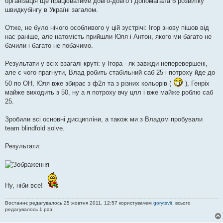
організація ще працюватиме довго-довго і допомагала б розвитку
н
я
швидкубінгу в Україні загалом.
Отже, не було нічого особливого у цій зустрічі: Ігор знову пішов від
нас раніше, але натомість прийшли Юля і Антон, якого ми багато не
бачили і багато не побачимо.
Результати у всіх взагалі круті: у Ігора - як завжди неперевершені,
але є чого прагнути, Влад робить стабільний саб 25 і потроху йде до
50 по ОН, Юля вже збирає з ф2л та з різних кольорів (
), Генріх
майже виходить з 50, ну а я потроху вчу цлл і вже майже роблю саб
25.
Зробили всі основні дисципліни, а також ми з Владом пробували
team blindfold solve.
Результати:
Ну, ніби все!
Востаннє редагувалось 25 жовтня 2011, 12:57 користувачем
gorytsvit
, всього
редагувалось 1 раз.