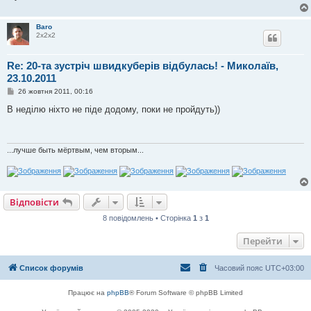
Baro
2х2х2
Re: 20-та зустріч швидкуберів відбулась! - Миколаїв,
23.10.2011
П
26 жовтня 2011, 00:16
о
в
В неділю ніхто не піде додому, поки не пройдуть))
і
д
о
м
л
...лучше быть мёртвым, чем вторым...
е
н
н
я
Відповісти
8 повідомлень • Сторінка
1
з
1
Перейти
Список форумів
Часовий пояс
UTC+03:00
Працює на
phpBB
® Forum Software © phpBB Limited