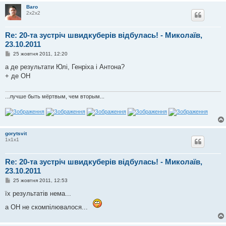
Baro
2х2х2
Re: 20-та зустріч швидкуберів відбулась! - Миколаїв,
23.10.2011
П
25 жовтня 2011, 12:20
о
в
а де результати Юлі, Генріха і Антона?
і
+ де OH
д
о
м
л
...лучше быть мёртвым, чем вторым...
е
н
н
я
gorytsvit
1х1х1
Re: 20-та зустріч швидкуберів відбулась! - Миколаїв,
23.10.2011
П
25 жовтня 2011, 12:53
о
в
їх результатів нема...
і
д
а ОН не скомпілювалося...
о
м
л