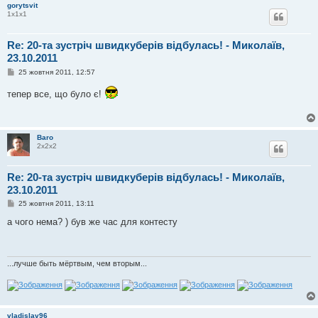
е
gorytsvit
н
1х1х1
н
я
Re: 20-та зустріч швидкуберів відбулась! - Миколаїв,
23.10.2011
П
25 жовтня 2011, 12:57
о
в
тепер все, що було є!
і
д
о
м
л
Baro
е
2х2х2
н
н
я
Re: 20-та зустріч швидкуберів відбулась! - Миколаїв,
23.10.2011
П
25 жовтня 2011, 13:11
о
в
а чого нема? ) був же час для контесту
і
д
о
м
л
...лучше быть мёртвым, чем вторым...
е
н
н
я
vladislav96