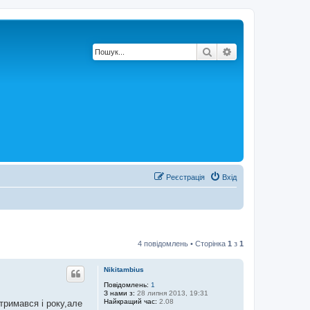
Пошук
Розширений по
Реєстрація
Вхід
4 повідомлень • Сторінка
1
з
1
Nikitambius
Повідомлень:
1
З нами з:
28 липня 2013, 19:31
Найкращий час:
2.08
тримався і року,але