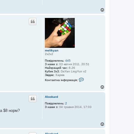
Д
о
г
о
р
и
melikyan
2х2х2
Повідомлень:
445
З нами з:
03 квітня 2011, 20:51
Найкращий час:
8.26
Кубик 3x3:
DaYan LingYun v2
Звідки:
Харків
К
Контактна інформація:
о
н
Д
т
о
а
г
к
Alookard
о
т
р
Повідомлень:
2
н
З нами з:
04 травня 2014, 17:03
а
и
на $8 норм?
і
н
ф
о
Д
р
о
м
г
а
Alookard