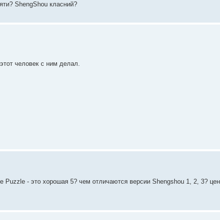
ляти? ShengShou класний?
 этот человек с ним делал.
e Puzzle - это хорошая 5? чем отличаются версии Shengshou 1, 2, 3? це