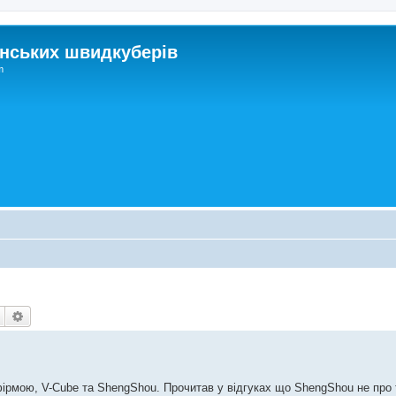
нських швидкуберів
m
Пошук
Розширений пошук
фірмою, V-Cube та ShengShou. Прочитав у відгуках що ShengShou не про 