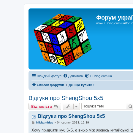
Форум украї
www.cubing.com.ua/foru
Швидкий доступ
Допомога
Cubing.com.ua
Список форумів
Де і що купити?
Відгуки про ShengShou 5x5
Відповісти
Відгуки про ShengShou 5x5
П
Nikitambius
»
04 серпня 2013, 12:39
о
в
Хочу придбати куб 5х5, є вибір між якоюсь китайської 
і