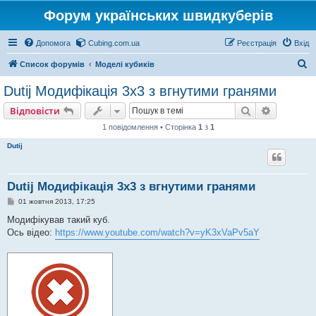
Форум українських швидкуберів
Допомога
Cubing.com.ua
Реєстрація
Вхід
П
Список форумів
Моделі кубиків
о
Dutij Модифікація 3х3 з вгнутими гранями
ш
Пошук
Розшире
Відповісти
у
1 повідомлення • Сторінка
1
з
1
к
Dutij
Dutij Модифікація 3х3 з вгнутими гранями
П
01 жовтня 2013, 17:25
о
в
Модифікував такий куб.
і
Ось відео:
https://www.youtube.com/watch?v=yK3xVaPv5aY
д
о
м
л
е
н
н
я