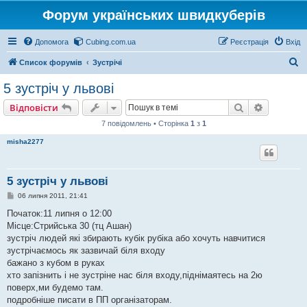
Форум українських швидкуберів
Допомога
Cubing.com.ua
Реєстрація
Вхід
П
Список форумів
Зустрічі
о
5 зустріч у львові
ш
Пошук
Розшире
Відповісти
у
7 повідомлень • Сторінка
1
з
1
к
misha2277
5 зустріч у львові
П
06 липня 2011, 21:41
о
в
Початок:11 липня о 12:00
і
Місце:Стрийська 30 (тц Ашан)
д
о
зустріч людей які збирають кубік рубіка або хочуть навчитися
м
зустрічаємось як зазвичай біля входу
л
е
бажано з кубом в руках
н
хто запізнить і не зустріне нас біля входу,піднімаятесь на 2ю
н
я
поверх,ми будемо там.
подробніше писати в ПП організаторам.