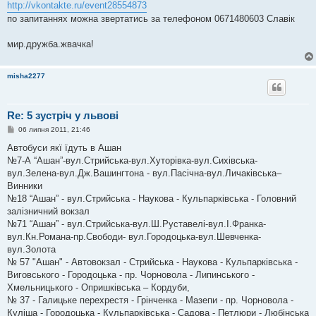
http://vkontakte.ru/event28554873
по запитаннях можна звертатись за телефоном 0671480603 Славік
мир.дружба.жвачка!
misha2277
Re: 5 зустріч у львові
П
06 липня 2011, 21:46
о
в
Автобуси якї їдуть в Ашан
і
№7-А “Ашан”-вул.Стрийська-вул.Хуторівка-вул.Сихівська-
д
о
вул.Зелена-вул.Дж.Вашингтона - вул.Пасічна-вул.Личаківська–
м
Винники
л
е
№18 “Ашан” - вул.Стрийська - Наукова - Кульпарківська - Головний
н
залізничний вокзал
н
я
№71 “Ашан” - вул.Стрийська-вул.Ш.Руставелі-вул.І.Франка-
вул.Кн.Романа-пр.Свободи- вул.Городоцька-вул.Шевченка-
вул.Золота
№ 57 "Ашан" - Автовокзал - Стрийська - Наукова - Кульпарківська -
Виговського - Городоцька - пр. Чорновола - Липинського -
Хмельницького - Опришківська – Кордуби,
№ 37 - Галицьке перехрестя - Грінченка - Мазепи - пр. Чорновола -
Куліша - Городоцька - Кульпарківська - Садова - Петлюри - Любінська