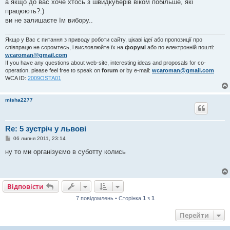
в
а якщо до вас хоче хтось з швидкуберів віком побільше, які
і
працюють?:)
д
о
ви не залишаєте їм вибору..
м
л
е
Якщо у Вас є питання з приводу роботи сайту, цікаві ідеї або пропозиції про
н
співпрацю не соромтесь, і висловлюйте їх на
форумі
або по електронній пошті:
н
wcaroman@gmail.com
я
If you have any questions about web-site, interesting ideas and proposals for co-
operation, please feel free to speak on
forum
or by e-mail:
wcaroman@gmail.com
WCA ID:
2009OSTA01
misha2277
Re: 5 зустріч у львові
П
06 липня 2011, 23:14
о
в
ну то ми організуємо в суботту колись
і
д
о
м
л
Відповісти
е
н
7 повідомлень • Сторінка
1
з
1
н
я
Перейти