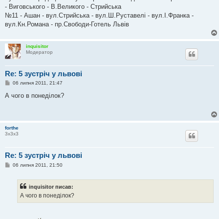
- Виговського - В.Великого - Стрийська
№11 - Ашан - вул.Стрийська - вул.Ш.Руставелі - вул.І.Франка -
вул.Кн.Романа - пр.Свободи-Готель Львів
inquisitor
Модератор
Re: 5 зустріч у львові
П
06 липня 2011, 21:47
о
в
А чого в понеділок?
і
д
о
м
л
forthe
е
3х3х3
н
н
я
Re: 5 зустріч у львові
П
06 липня 2011, 21:50
о
в
і
inquisitor писав:
д
о
А чого в понеділок?
м
л
е
н