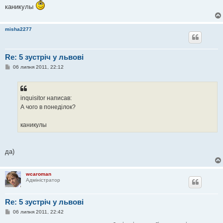
н
каникулы
я
misha2277
Re: 5 зустріч у львові
П
06 липня 2011, 22:12
о
в
і
д
о
inquisitor написав:
м
А чого в понеділок?
л
е
н
каникулы
н
я
да)
wcaroman
Адміністратор
Re: 5 зустріч у львові
П
06 липня 2011, 22:42
о