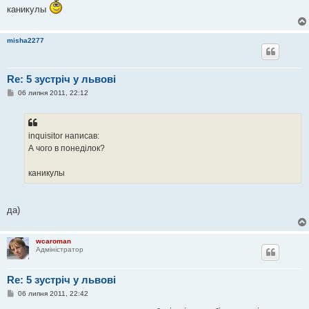
н
каникулы
я
misha2277
Re: 5 зустріч у львові
П
06 липня 2011, 22:12
о
в
і
д
о
inquisitor написав:
м
А чого в понеділок?
л
е
н
каникулы
н
я
да)
wcaroman
Адміністратор
Re: 5 зустріч у львові
П
06 липня 2011, 22:42
о