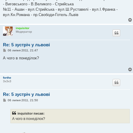
- Виговського - В.Великого - Стрийська
№11 - Ашан - вул.Стрийська - вул.Ш.Руставелі - вул.І.Франка -
вул.Кн.Романа - пр.Свободи-Готель Львів
inquisitor
Модератор
Re: 5 зустріч у львові
П
06 липня 2011, 21:47
о
в
А чого в понеділок?
і
д
о
м
л
forthe
е
3х3х3
н
н
я
Re: 5 зустріч у львові
П
06 липня 2011, 21:50
о
в
і
inquisitor писав:
д
о
А чого в понеділок?
м
л
е
н