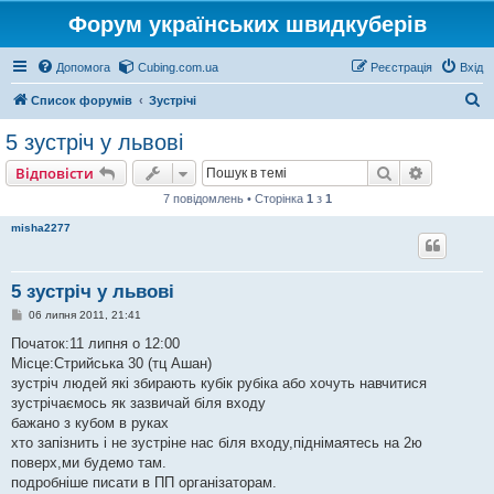
Форум українських швидкуберів
Допомога
Cubing.com.ua
Реєстрація
Вхід
П
Список форумів
Зустрічі
о
5 зустріч у львові
ш
Пошук
Розшире
Відповісти
у
7 повідомлень • Сторінка
1
з
1
к
misha2277
5 зустріч у львові
П
06 липня 2011, 21:41
о
в
Початок:11 липня о 12:00
і
Місце:Стрийська 30 (тц Ашан)
д
о
зустріч людей які збирають кубік рубіка або хочуть навчитися
м
зустрічаємось як зазвичай біля входу
л
е
бажано з кубом в руках
н
хто запізнить і не зустріне нас біля входу,піднімаятесь на 2ю
н
я
поверх,ми будемо там.
подробніше писати в ПП організаторам.