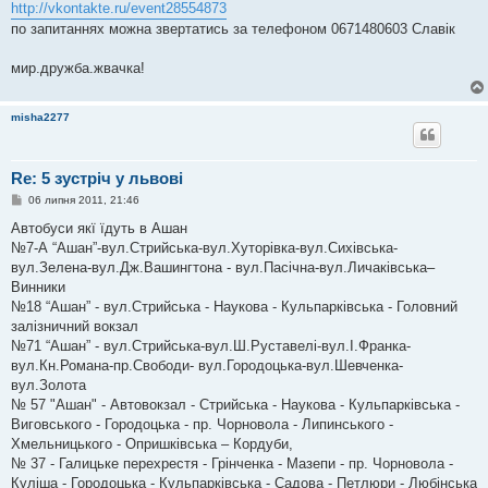
http://vkontakte.ru/event28554873
по запитаннях можна звертатись за телефоном 0671480603 Славік
мир.дружба.жвачка!
misha2277
Re: 5 зустріч у львові
П
06 липня 2011, 21:46
о
в
Автобуси якї їдуть в Ашан
і
№7-А “Ашан”-вул.Стрийська-вул.Хуторівка-вул.Сихівська-
д
о
вул.Зелена-вул.Дж.Вашингтона - вул.Пасічна-вул.Личаківська–
м
Винники
л
е
№18 “Ашан” - вул.Стрийська - Наукова - Кульпарківська - Головний
н
залізничний вокзал
н
я
№71 “Ашан” - вул.Стрийська-вул.Ш.Руставелі-вул.І.Франка-
вул.Кн.Романа-пр.Свободи- вул.Городоцька-вул.Шевченка-
вул.Золота
№ 57 "Ашан" - Автовокзал - Стрийська - Наукова - Кульпарківська -
Виговського - Городоцька - пр. Чорновола - Липинського -
Хмельницького - Опришківська – Кордуби,
№ 37 - Галицьке перехрестя - Грінченка - Мазепи - пр. Чорновола -
Куліша - Городоцька - Кульпарківська - Садова - Петлюри - Любінська