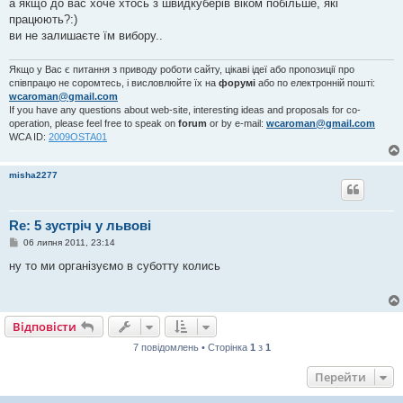
в
а якщо до вас хоче хтось з швидкуберів віком побільше, які
і
працюють?:)
д
о
ви не залишаєте їм вибору..
м
л
е
Якщо у Вас є питання з приводу роботи сайту, цікаві ідеї або пропозиції про
н
співпрацю не соромтесь, і висловлюйте їх на
форумі
або по електронній пошті:
н
wcaroman@gmail.com
я
If you have any questions about web-site, interesting ideas and proposals for co-
operation, please feel free to speak on
forum
or by e-mail:
wcaroman@gmail.com
WCA ID:
2009OSTA01
misha2277
Re: 5 зустріч у львові
П
06 липня 2011, 23:14
о
в
ну то ми організуємо в суботту колись
і
д
о
м
л
Відповісти
е
н
7 повідомлень • Сторінка
1
з
1
н
я
Перейти