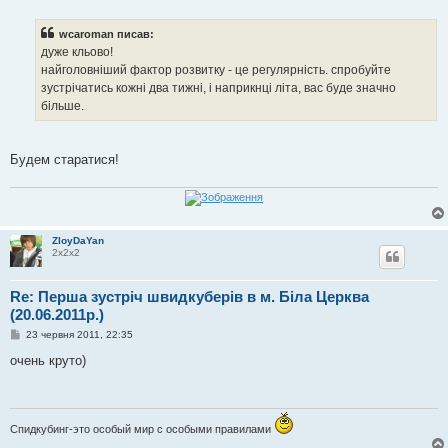
о
в
і
wcaroman писав:
д
о
дуже кльово!
м
найголовніший фактор розвитку - це регулярність. спробуйте
л
е
зустрічатись кожні два тижні, і наприкнці літа, вас буде значно
н
більше.
н
я
Будем старатися!
ZloyDaYan
2х2х2
Re: Перша зустріч швидкуберів в м. Біла Церква
(20.06.2011р.)
П
23 червня 2011, 22:35
о
в
очень круто)
і
д
о
м
л
Спидкубинг-это особый мир с особыми правилами
е
н