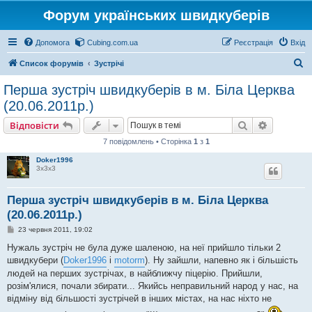
Форум українських швидкуберів
Допомога
Cubing.com.ua
Реєстрація
Вхід
П
Список форумів
Зустрічі
о
Перша зустріч швидкуберів в м. Біла Церква
ш
(20.06.2011р.)
у
Пошук
Розшире
Відповісти
к
7 повідомлень • Сторінка
1
з
1
Doker1996
3х3х3
Перша зустріч швидкуберів в м. Біла Церква
(20.06.2011р.)
П
23 червня 2011, 19:02
о
в
Нужаль зустріч не була дуже шаленою, на неї прийшло тільки 2
і
швидкубери (
Doker1996
і
motorm
). Ну зайшли, напевно як і більшість
д
о
людей на перших зустрічах, в найближчу піцерію. Прийшли,
м
розім'ялися, почали збирати... Якийсь неправильний народ у нас, на
л
е
відміну від більшості зустрічей в інших містах, на нас ніхто не
н