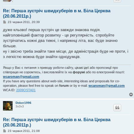
Re: Перша зустріч швидкуберів в м. Біла Церква
(20.06.2011р.)
П
23 червня 2011, 20:39
о
в
дуже кльово! перша зустріч це завжди знакова подія.
і
найголовніший фактор розвитку - це регулярність. спробуйте
д
о
зустрічатись кожні два тижні, і наприкнці літа, вас буде значно
м
більше.
л
е
ну і звісно треба знайти таке місце, де адміністрація буде не проти, і
н
з легкістю можна буде знайти однодумців.
н
я
Якщо у Вас є питання з приводу роботи сайту, цікаві ідеї або пропозиції про
співпрацю не соромтесь, і висловлюйте їх на
форумі
або по електронній пошті:
wcaroman@gmail.com
If you have any questions about web-site, interesting ideas and proposals for co-
operation, please feel free to speak on
forum
or by e-mail:
wcaroman@gmail.com
WCA ID:
2009OSTA01
Doker1996
3х3х3
Re: Перша зустріч швидкуберів в м. Біла Церква
(20.06.2011р.)
П
23 червня 2011, 21:08