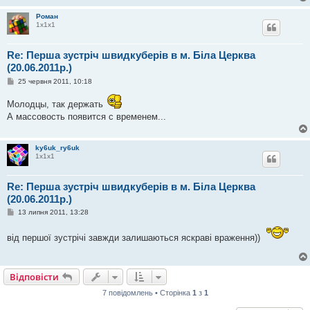
н
я
Роман
1х1х1
Re: Перша зустріч швидкуберів в м. Біла Церква
(20.06.2011р.)
П
25 червня 2011, 10:18
о
в
Молодцы, так держать
і
д
А массовость появится с временем...
о
м
л
е
ky6uk_ry6uk
н
1х1х1
н
я
Re: Перша зустріч швидкуберів в м. Біла Церква
(20.06.2011р.)
П
13 липня 2011, 13:28
о
в
від першої зустрічі завжди залишаються яскраві враження))
і
д
о
м
л
Відповісти
е
н
7 повідомлень • Сторінка
1
з
1
н
я