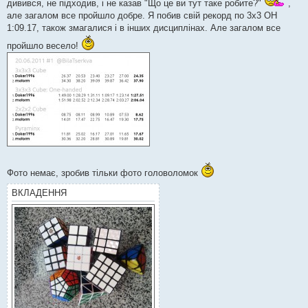
н
дивився, не підходив, і не казав "Що це ви тут таке робите?"
,
я
але загалом все пройшло добре. Я побив свій рекорд по 3х3 ОН
1:09.17, також змагалися і в інших дисциплінах. Але загалом все
пройшло весело!
Фото немає, зробив тільки фото головоломок
ВКЛАДЕННЯ