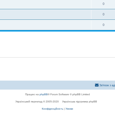
0
0
0
Зв'язок з а
Працює на
phpBB
® Forum Software © phpBB Limited
Український переклад © 2005-2020
Українська підтримка phpBB
Конфіденційність
|
Умови