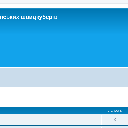
нських швидкуберів
m
ирений пошук
ВІДПОВІДІ
0