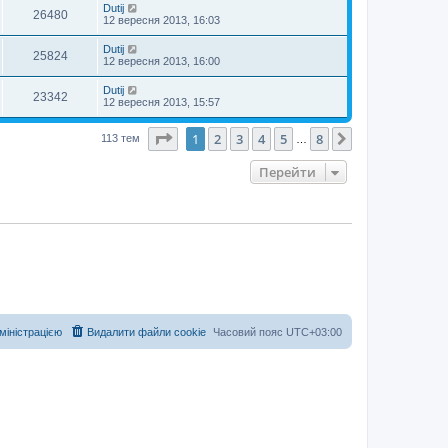
Dutij
26480
12 вересня 2013, 16:03
Dutij
25824
12 вересня 2013, 16:00
Dutij
23342
12 вересня 2013, 15:57
Сторінка
1
з
8
1
2
3
4
5
8
Далі
113 тем
…
Перейти
дміністрацією
Видалити файли cookie
Часовий пояс
UTC+03:00