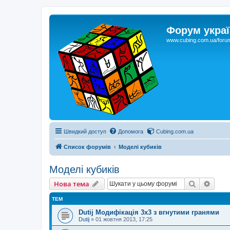
Форум украї
www.cubing.com.ua/foru
Швидкий доступ
Допомога
Cubing.com.ua
Список форумів
Моделі кубиків
Моделі кубиків
Пошук
Розш
Нова тема
ТЕМ
Dutij Модифікація 3х3 з вгнутими гранями
Dutij
»
01 жовтня 2013, 17:25