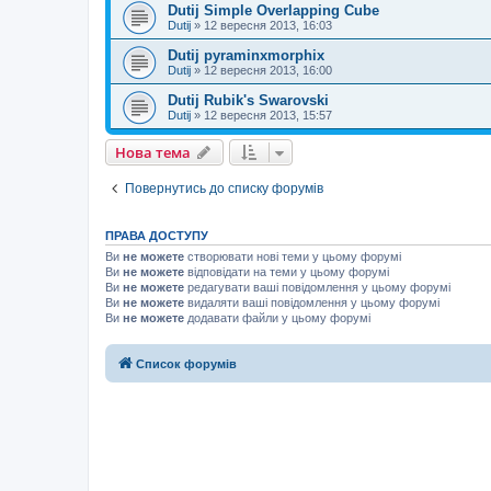
Dutij Simple Overlapping Cube
Dutij
»
12 вересня 2013, 16:03
Dutij pyraminxmorphix
Dutij
»
12 вересня 2013, 16:00
Dutij Rubik's Swarovski
Dutij
»
12 вересня 2013, 15:57
Нова тема
Повернутись до списку форумів
ПРАВА ДОСТУПУ
Ви
не можете
створювати нові теми у цьому форумі
Ви
не можете
відповідати на теми у цьому форумі
Ви
не можете
редагувати ваші повідомлення у цьому форумі
Ви
не можете
видаляти ваші повідомлення у цьому форумі
Ви
не можете
додавати файли у цьому форумі
Список форумів