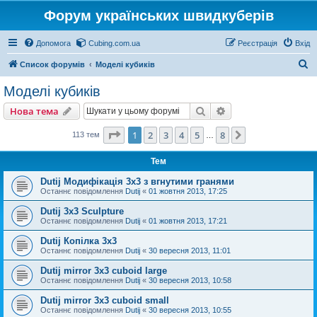
Форум українських швидкуберів
Допомога
Cubing.com.ua
Реєстрація
Вхід
П
Список форумів
Моделі кубиків
о
Моделі кубиків
ш
Пошук
Розширений пошу
Нова тема
у
к
Сторінка
1
з
8
1
2
3
4
5
8
Далі
113 тем
…
Тем
Dutij Модифікація 3х3 з вгнутими гранями
Останнє повідомлення
Dutij
«
01 жовтня 2013, 17:25
Dutij 3x3 Sculpture
Останнє повідомлення
Dutij
«
01 жовтня 2013, 17:21
Dutij Копілка 3х3
Останнє повідомлення
Dutij
«
30 вересня 2013, 11:01
Dutij mirror 3x3 cuboid large
Останнє повідомлення
Dutij
«
30 вересня 2013, 10:58
Dutij mirror 3х3 cuboid small
Останнє повідомлення
Dutij
«
30 вересня 2013, 10:55