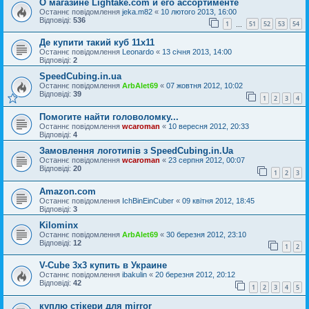
О магазине Lightake.com и его ассортименте
Останнє повідомлення
jeka.m82
«
10 лютого 2013, 16:00
Відповіді:
536
1
51
52
53
54
…
Де купити такий куб 11x11
Останнє повідомлення
Leonardo
«
13 січня 2013, 14:00
Відповіді:
2
SpeedCubing.in.ua
Останнє повідомлення
ArbAlet69
«
07 жовтня 2012, 10:02
Відповіді:
39
1
2
3
4
Помогите найти головоломку...
Останнє повідомлення
wcaroman
«
10 вересня 2012, 20:33
Відповіді:
4
Замовлення логотипів з SpeedCubing.in.Ua
Останнє повідомлення
wcaroman
«
23 серпня 2012, 00:07
Відповіді:
20
1
2
3
Amazon.com
Останнє повідомлення
IchBinEinCuber
«
09 квітня 2012, 18:45
Відповіді:
3
Kilominx
Останнє повідомлення
ArbAlet69
«
30 березня 2012, 23:10
Відповіді:
12
1
2
V-Cube 3x3 купить в Украине
Останнє повідомлення
ibakulin
«
20 березня 2012, 20:12
Відповіді:
42
1
2
3
4
5
куплю стікери для mirror