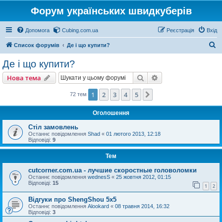
Форум українських швидкуберів
Допомога
Cubing.com.ua
Реєстрація
Вхід
П
Список форумів
Де і що купити?
о
Де і що купити?
ш
Пошук
Розширений пошу
Нова тема
у
к
1
2
3
4
5
Далі
72 тем
Оголошення
Стіл замовлень
Останнє повідомлення
Shad
«
01 лютого 2013, 12:18
Відповіді:
9
Тем
cutcorner.com.ua - лучшие скоростные головоломки
Останнє повідомлення
wednesS
«
25 жовтня 2012, 01:15
Відповіді:
15
1
2
Відгуки про ShengShou 5x5
Останнє повідомлення
Alookard
«
08 травня 2014, 16:32
Відповіді:
3