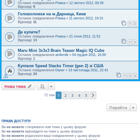
Останнє повідомлення
Ромка
«
12 лютого 2012, 00:28
Відповіді:
9
Головоломки на м.Дарница, Киев
Останнє повідомлення
Ромка
«
11 лютого 2012, 19:15
Відповіді:
11
1
2
Де купити?
Останнє повідомлення
Ромка
«
21 січня 2012, 11:52
Відповіді:
13
1
2
Maru Mini 3x3x3 Brain Teaser Magic IQ Cube
Останнє повідомлення
an4ernik
«
04 грудня 2011, 16:00
Відповіді:
1
Купівля Speed Stacks Timer (gen 2) зі США
Останнє повідомлення
Daner
«
19 листопада 2011, 22:41
Відповіді:
24
1
2
3
Нова тема
1
2
3
4
5
Далі
72 тем
Перейти
ПРАВА ДОСТУПУ
Ви
не можете
створювати нові теми у цьому форумі
Ви
не можете
відповідати на теми у цьому форумі
Ви
не можете
редагувати ваші повідомлення у цьому форумі
Ви
не можете
видаляти ваші повідомлення у цьому форумі