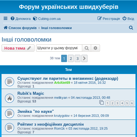
Форум українських швидкуберів
Допомога
Cubing.com.ua
Реєстрація
Вхід
П
Список форумів
Інші головоломки
о
Інші головоломки
ш
Пошук
Розширений пошу
Нова тема
у
к
1
2
3
Далі
38 тем
Тем
Существуют ли паритеты в мегаминкс (додекаэдр)
Останнє повідомлення
ArbAlet69
«
18 квітня 2016, 16:32
Відповіді:
1
Rubik's Magic
Останнє повідомлення
melikyan
«
04 листопада 2013, 00:48
Відповіді:
53
1
2
3
4
5
6
Змейка "по науке"
Останнє повідомлення
krutygolov
«
14 березня 2013, 09:09
Рейтинг з неофіційних дисциплін
Останнє повідомлення
Rom1k
«
03 листопада 2012, 19:25
Відповіді:
7