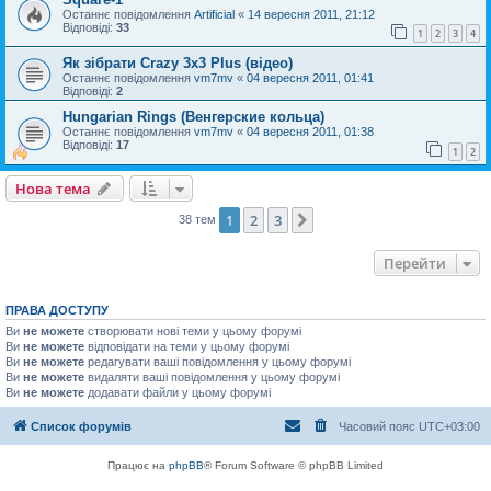
Останнє повідомлення
Artificial
«
14 вересня 2011, 21:12
Відповіді:
33
1
2
3
4
Як зібрати Crazy 3x3 Plus (відео)
Останнє повідомлення
vm7mv
«
04 вересня 2011, 01:41
Відповіді:
2
Нungarian Rings (Венгерские кольца)
Останнє повідомлення
vm7mv
«
04 вересня 2011, 01:38
Відповіді:
17
1
2
Нова тема
1
2
3
Далі
38 тем
Перейти
ПРАВА ДОСТУПУ
Ви
не можете
створювати нові теми у цьому форумі
Ви
не можете
відповідати на теми у цьому форумі
Ви
не можете
редагувати ваші повідомлення у цьому форумі
Ви
не можете
видаляти ваші повідомлення у цьому форумі
Ви
не можете
додавати файли у цьому форумі
Список форумів
Часовий пояс
UTC+03:00
Працює на
phpBB
® Forum Software © phpBB Limited