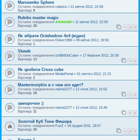
Marusenko Sphere
Останнє повідомлення
cabeza
«
21 квітня 2012, 22:58
Відповіді:
8
Rubiks master magic
Останнє повідомлення
ArbAlet69
«
11 квітня 2012, 22:09
Відповіді:
20
1
2
3
Як зібрати Octahedron 4x4 (відео)
Останнє повідомлення
Doker1996
«
09 квітня 2012, 19:50
Відповіді:
1
Skewb
Останнє повідомлення
IchBinEinCuber
«
17 березня 2012, 20:36
Відповіді:
13
1
2
Як зробити Cross cube
Останнє повідомлення
MediaPortal
«
01 лютого 2012, 21:31
Відповіді:
2
Mastermorphix и с чем его едят?
Останнє повідомлення
misha2277
«
12 січня 2012, 15:52
Відповіді:
18
1
2
заморочки :)
Останнє повідомлення
misha2277
«
12 січня 2012, 15:49
Відповіді:
11
1
2
Золотой Куб Тони Фишера
Останнє повідомлення
FuzZ
«
18 грудня 2011, 18:57
Відповіді:
25
1
2
3
Square-1