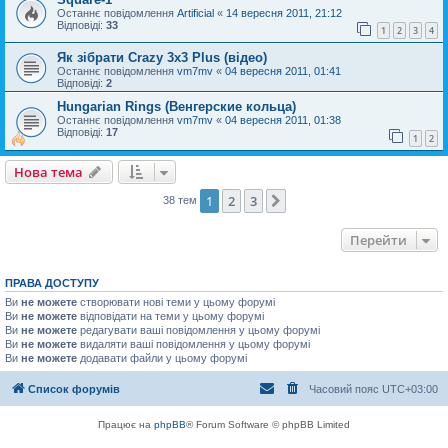
Останнє повідомлення
Artificial
«
14 вересня 2011, 21:12
Відповіді:
33
1
2
3
4
Як зібрати Crazy 3x3 Plus (відео)
Останнє повідомлення
vm7mv
«
04 вересня 2011, 01:41
Відповіді:
2
Нungarian Rings (Венгерские кольца)
Останнє повідомлення
vm7mv
«
04 вересня 2011, 01:38
Відповіді:
17
1
2
Нова тема
1
2
3
Далі
38 тем
Перейти
ПРАВА ДОСТУПУ
Ви
не можете
створювати нові теми у цьому форумі
Ви
не можете
відповідати на теми у цьому форумі
Ви
не можете
редагувати ваші повідомлення у цьому форумі
Ви
не можете
видаляти ваші повідомлення у цьому форумі
Ви
не можете
додавати файли у цьому форумі
Список форумів
Часовий пояс
UTC+03:00
Працює на
phpBB
® Forum Software © phpBB Limited