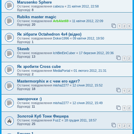
Marusenko Sphere
Останнє повідомлення
cabeza
«
21 квітня 2012, 22:58
Відповіді:
8
Rubiks master magic
Останнє повідомлення
ArbAlet69
«
11 квітня 2012, 22:09
Відповіді:
20
1
2
3
Як зібрати Octahedron 4x4 (відео)
Останнє повідомлення
Doker1996
«
09 квітня 2012, 19:50
Відповіді:
1
Skewb
Останнє повідомлення
IchBinEinCuber
«
17 березня 2012, 20:36
Відповіді:
13
1
2
Як зробити Cross cube
Останнє повідомлення
MediaPortal
«
01 лютого 2012, 21:31
Відповіді:
2
Mastermorphix и с чем его едят?
Останнє повідомлення
misha2277
«
12 січня 2012, 15:52
Відповіді:
18
1
2
заморочки :)
Останнє повідомлення
misha2277
«
12 січня 2012, 15:49
Відповіді:
11
1
2
Золотой Куб Тони Фишера
Останнє повідомлення
FuzZ
«
18 грудня 2011, 18:57
Відповіді:
25
1
2
3
Square-1