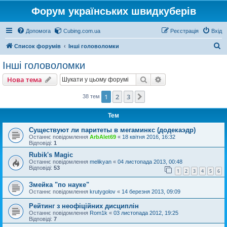
Форум українських швидкуберів
Допомога
Cubing.com.ua
Реєстрація
Вхід
П
Список форумів
Інші головоломки
о
Інші головоломки
ш
Пошук
Розширений пошу
Нова тема
у
к
1
2
3
Далі
38 тем
Тем
Существуют ли паритеты в мегаминкс (додекаэдр)
Останнє повідомлення
ArbAlet69
«
18 квітня 2016, 16:32
Відповіді:
1
Rubik's Magic
Останнє повідомлення
melikyan
«
04 листопада 2013, 00:48
Відповіді:
53
1
2
3
4
5
6
Змейка "по науке"
Останнє повідомлення
krutygolov
«
14 березня 2013, 09:09
Рейтинг з неофіційних дисциплін
Останнє повідомлення
Rom1k
«
03 листопада 2012, 19:25
Відповіді:
7