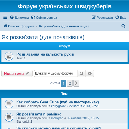
Форум українських швидкуберів
Допомога
Cubing.com.ua
Реєстрація
Вхід
П
Список форумів
Як розвя'зати (для початківців)
о
Як розвя'зати (для початківців)
ш
Форум
у
к
Розв’язання на кількість рухів
Тем:
1
Пошук
Розширений пошу
Нова тема
1
2
Далі
25 тем
Тем
Как собрать Gear Cube (куб на шестеренках)
Останнє повідомлення
krutygolov
«
22 квітня 2013, 22:25
Як розв’язати пірамінкс
Останнє повідомлення
melikyan
«
02 жовтня 2012, 13:15
Відповіді:
2
За сколько можно научится собирать кубик?