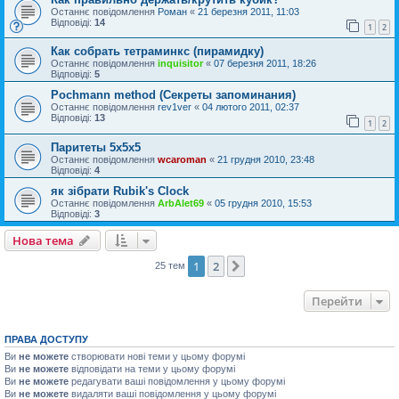
Останнє повідомлення
Роман
«
21 березня 2011, 11:03
Відповіді:
14
1
2
Как собрать тетраминкс (пирамидку)
Останнє повідомлення
inquisitor
«
07 березня 2011, 18:26
Відповіді:
5
Pochmann method (Секреты запоминания)
Останнє повідомлення
rev1ver
«
04 лютого 2011, 02:37
Відповіді:
13
1
2
Паритеты 5х5х5
Останнє повідомлення
wcaroman
«
21 грудня 2010, 23:48
Відповіді:
4
як зібрати Rubik's Clock
Останнє повідомлення
ArbAlet69
«
05 грудня 2010, 15:53
Відповіді:
3
Нова тема
1
2
Далі
25 тем
Перейти
ПРАВА ДОСТУПУ
Ви
не можете
створювати нові теми у цьому форумі
Ви
не можете
відповідати на теми у цьому форумі
Ви
не можете
редагувати ваші повідомлення у цьому форумі
Ви
не можете
видаляти ваші повідомлення у цьому форумі