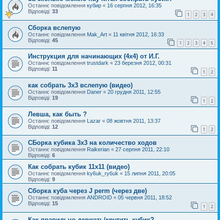
Останнє повідомлення
кубир
«
16 серпня 2012, 16:35
Відповіді:
33
1
2
3
4
Сборка вслепую
Останнє повідомлення
Mak_Art
«
11 квітня 2012, 16:33
Відповіді:
45
1
2
3
4
5
Инструкция для начинающих (4х4) от И.Г.
Останнє повідомлення
trustdark
«
23 березня 2012, 00:31
Відповіді:
11
1
2
как собрать 3х3 вслепую (видео)
Останнє повідомлення
Daner
«
20 грудня 2011, 12:55
Відповіді:
19
1
2
Левша, как быть ?
Останнє повідомлення
Lazar
«
08 жовтня 2011, 13:37
Відповіді:
12
1
2
СБорка кубика 3х3 на количество ходов
Останнє повідомлення
Raikerian
«
27 серпня 2011, 22:10
Відповіді:
6
Как собрать кубик 11х11 (видео)
Останнє повідомлення
ky6uk_ry6uk
«
15 липня 2011, 20:05
Відповіді:
9
Сборка куба через J perm (через две)
Останнє повідомлення
ANDROID
«
05 червня 2011, 18:52
Відповіді:
15
1
2
Как правильно держать/крутить кубик?