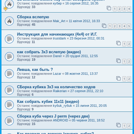
Останнє повідомлення
кубир
«
16 серпня 2012, 16:35
Відповіді:
33
1
2
3
4
Сборка вслепую
Останнє повідомлення
Mak_Art
«
11 квітня 2012, 16:33
Відповіді:
45
1
2
3
4
5
Инструкция для начинающих (4х4) от И.Г.
Останнє повідомлення
trustdark
«
23 березня 2012, 00:31
Відповіді:
11
1
2
как собрать 3х3 вслепую (видео)
Останнє повідомлення
Daner
«
20 грудня 2011, 12:55
Відповіді:
19
1
2
Левша, как быть ?
Останнє повідомлення
Lazar
«
08 жовтня 2011, 13:37
Відповіді:
12
1
2
СБорка кубика 3х3 на количество ходов
Останнє повідомлення
Raikerian
«
27 серпня 2011, 22:10
Відповіді:
6
Как собрать кубик 11х11 (видео)
Останнє повідомлення
ky6uk_ry6uk
«
15 липня 2011, 20:05
Відповіді:
9
Сборка куба через J perm (через две)
Останнє повідомлення
ANDROID
«
05 червня 2011, 18:52
Відповіді:
15
1
2
Как правильно держать/крутить кубик?