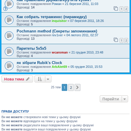
Останнє повідомлення
Роман
«
21 березня 2011, 11:03
Відповіді:
14
1
2
Как собрать тетраминкс (пирамидку)
Останнє повідомлення
inquisitor
«
07 березня 2011, 18:26
Відповіді:
5
Pochmann method (Секреты запоминания)
Останнє повідомлення
rev1ver
«
04 лютого 2011, 02:37
Відповіді:
13
1
2
Паритеты 5х5х5
Останнє повідомлення
wcaroman
«
21 грудня 2010, 23:48
Відповіді:
4
як зібрати Rubik's Clock
Останнє повідомлення
ArbAlet69
«
05 грудня 2010, 15:53
Відповіді:
3
Нова тема
1
2
Далі
25 тем
Перейти
ПРАВА ДОСТУПУ
Ви
не можете
створювати нові теми у цьому форумі
Ви
не можете
відповідати на теми у цьому форумі
Ви
не можете
редагувати ваші повідомлення у цьому форумі
Ви
не можете
видаляти ваші повідомлення у цьому форумі