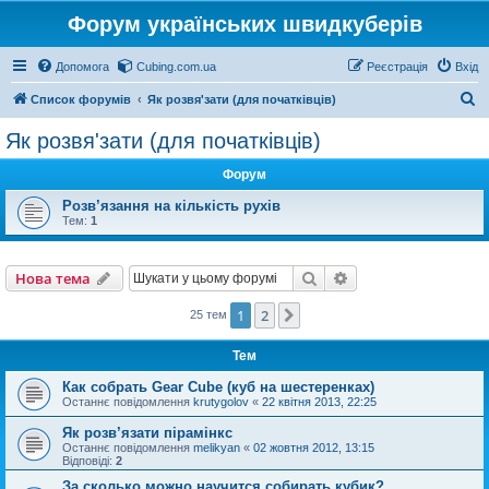
Форум українських швидкуберів
Допомога
Cubing.com.ua
Реєстрація
Вхід
П
Список форумів
Як розвя'зати (для початківців)
о
Як розвя'зати (для початківців)
ш
Форум
у
к
Розв’язання на кількість рухів
Тем:
1
Пошук
Розширений пошу
Нова тема
1
2
Далі
25 тем
Тем
Как собрать Gear Cube (куб на шестеренках)
Останнє повідомлення
krutygolov
«
22 квітня 2013, 22:25
Як розв’язати пірамінкс
Останнє повідомлення
melikyan
«
02 жовтня 2012, 13:15
Відповіді:
2
За сколько можно научится собирать кубик?