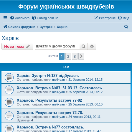
Форум українських швидкуберів
Допомога
Cubing.com.ua
Реєстрація
Вхід
П
Список форумів
Зустрічі
Харків
о
Харків
ш
Пошук
Розширений пошу
Нова тема
у
к
1
2
3
Далі
38 тем
Тем
Харків. Зустріч №127 відбулася.
Останнє повідомлення
melikyan
«
31 березня 2014, 12:15
Харьков. Встреча №83. 31.03.13. Состоялась.
Останнє повідомлення
melikyan
«
25 березня 2013, 00:12
Харьков. Результаты встреч 77-82
Останнє повідомлення
melikyan
«
25 березня 2013, 00:10
Харьков. Результаты встреч 72-76.
Останнє повідомлення
melikyan
«
24 лютого 2013, 09:11
Відповіді:
4
Харьков. Встреча №77 состоялась.
Останнє повідомлення
melikyan
«
17 лютого 2013, 15:47