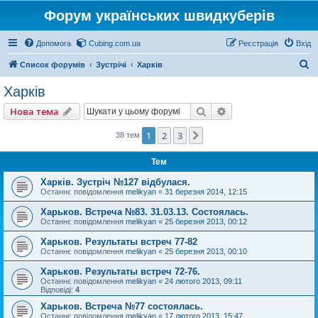
Форум українських швидкуберів
Допомога
Cubing.com.ua
Реєстрація
Вхід
П
Список форумів
Зустрічі
Харків
о
Харків
ш
Пошук
Розширений пошу
Нова тема
у
к
1
2
3
Далі
38 тем
Тем
Харків. Зустріч №127 відбулася.
Останнє повідомлення
melikyan
«
31 березня 2014, 12:15
Харьков. Встреча №83. 31.03.13. Состоялась.
Останнє повідомлення
melikyan
«
25 березня 2013, 00:12
Харьков. Результаты встреч 77-82
Останнє повідомлення
melikyan
«
25 березня 2013, 00:10
Харьков. Результаты встреч 72-76.
Останнє повідомлення
melikyan
«
24 лютого 2013, 09:11
Відповіді:
4
Харьков. Встреча №77 состоялась.
Останнє повідомлення
melikyan
«
17 лютого 2013, 15:47