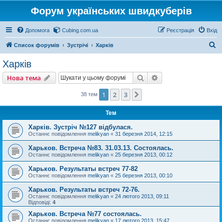
Форум українських швидкуберів
Допомога
Cubing.com.ua
Реєстрація
Вхід
П
Список форумів
Зустрічі
Харків
о
Харків
ш
Пошук
Розширений пошу
Нова тема
у
к
1
2
3
Далі
38 тем
Тем
Харків. Зустріч №127 відбулася.
Останнє повідомлення
melikyan
«
31 березня 2014, 12:15
Харьков. Встреча №83. 31.03.13. Состоялась.
Останнє повідомлення
melikyan
«
25 березня 2013, 00:12
Харьков. Результаты встреч 77-82
Останнє повідомлення
melikyan
«
25 березня 2013, 00:10
Харьков. Результаты встреч 72-76.
Останнє повідомлення
melikyan
«
24 лютого 2013, 09:11
Відповіді:
4
Харьков. Встреча №77 состоялась.
Останнє повідомлення
melikyan
«
17 лютого 2013, 15:47