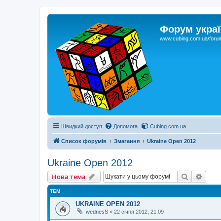
Форум украї
www.cubing.com.ua/foru
Швидкий доступ
Допомога
Cubing.com.ua
Список форумів
Змагання
Ukraine Open 2012
Ukraine Open 2012
Пошук
Розш
Нова тема
ТЕМ
UKRAINE OPEN 2012
wednesS
»
22 січня 2012, 21:09