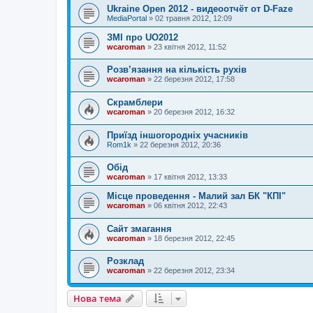
Ukraine Open 2012 - видеоотчёт от D-Faze
MediaPortal
»
02 травня 2012, 12:09
ЗМІ про UO2012
wcaroman
»
23 квітня 2012, 11:52
Розв’язання на кількість рухів
wcaroman
»
22 березня 2012, 17:58
Скрамблери
wcaroman
»
20 березня 2012, 16:32
Приїзд іншогородніх учасників
Rom1k
»
22 березня 2012, 20:36
Обід
wcaroman
»
17 квітня 2012, 13:33
Місце проведення - Малий зал БК "КПІ"
wcaroman
»
06 квітня 2012, 22:43
Сайт змагання
wcaroman
»
18 березня 2012, 22:45
Розклад
wcaroman
»
22 березня 2012, 23:34
Нова тема