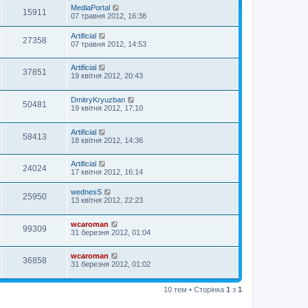
MediaPortal
15911
07 травня 2012, 16:38
Artificial
27358
07 травня 2012, 14:53
Artificial
37851
19 квітня 2012, 20:43
DmitryKryuzban
50481
19 квітня 2012, 17:10
Artificial
58413
18 квітня 2012, 14:36
Artificial
24024
17 квітня 2012, 16:14
wednesS
25950
13 квітня 2012, 22:23
wcaroman
99309
31 березня 2012, 01:04
wcaroman
36858
31 березня 2012, 01:02
10 тем • Сторінка
1
з
1