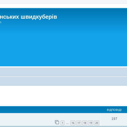
нських швидкуберів
m
ирений пошук
ВІДПОВІДІ
197
1
16
17
18
19
20
…