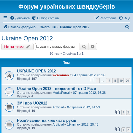
Форум українських швидкуберів
Допомога
Cubing.com.ua
Реєстрація
Вхід
П
Список форумів
Змагання
Ukraine Open 2012
о
Ukraine Open 2012
ш
Пошук
Розширений пошу
Нова тема
у
10 тем • Сторінка
1
з
1
к
Тем
UKRAINE OPEN 2012
Останнє повідомлення
wcaroman
«
04 серпня 2012, 01:09
Відповіді:
197
1
17
18
19
20
…
Ukraine Open 2012 - видеоотчёт от D-Faze
Останнє повідомлення
MediaPortal
«
07 травня 2012, 16:38
Відповіді:
4
ЗМІ про UO2012
Останнє повідомлення
Artificial
«
07 травня 2012, 14:53
Відповіді:
10
1
2
Розв’язання на кількість рухів
Останнє повідомлення
Artificial
«
19 квітня 2012, 20:43
Відповіді:
19
1
2