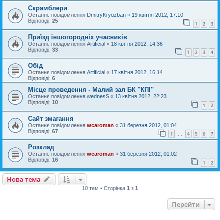
Скрамблери
Останнє повідомлення
DmitryKryuzban
«
19 квітня 2012, 17:10
Відповіді:
25
1
2
3
Приїзд іншогородніх учасників
Останнє повідомлення
Artificial
«
18 квітня 2012, 14:36
Відповіді:
33
1
2
3
4
Обід
Останнє повідомлення
Artificial
«
17 квітня 2012, 16:14
Відповіді:
6
Місце проведення - Малий зал БК "КПІ"
Останнє повідомлення
wednesS
«
13 квітня 2012, 22:23
Відповіді:
10
1
2
Сайт змагання
Останнє повідомлення
wcaroman
«
31 березня 2012, 01:04
Відповіді:
67
1
4
5
6
7
…
Розклад
Останнє повідомлення
wcaroman
«
31 березня 2012, 01:02
Відповіді:
16
1
2
Нова тема
10 тем • Сторінка
1
з
1
Перейти