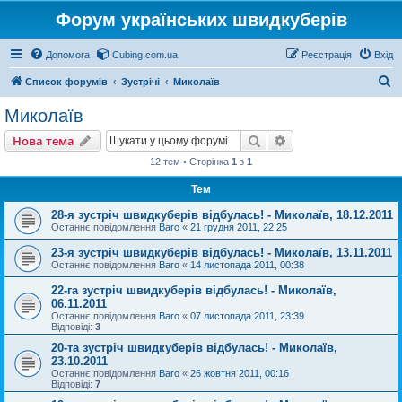
Форум українських швидкуберів
Допомога
Cubing.com.ua
Реєстрація
Вхід
П
Список форумів
Зустрічі
Миколаїв
о
Миколаїв
ш
Пошук
Розширений пошу
Нова тема
у
12 тем • Сторінка
1
з
1
к
Тем
28-я зустріч швидкуберів відбулась! - Миколаїв, 18.12.2011
Останнє повідомлення
Baro
«
21 грудня 2011, 22:25
23-я зустріч швидкуберів відбулась! - Миколаїв, 13.11.2011
Останнє повідомлення
Baro
«
14 листопада 2011, 00:38
22-га зустріч швидкуберів відбулась! - Миколаїв,
06.11.2011
Останнє повідомлення
Baro
«
07 листопада 2011, 23:39
Відповіді:
3
20-та зустріч швидкуберів відбулась! - Миколаїв,
23.10.2011
Останнє повідомлення
Baro
«
26 жовтня 2011, 00:16
Відповіді:
7