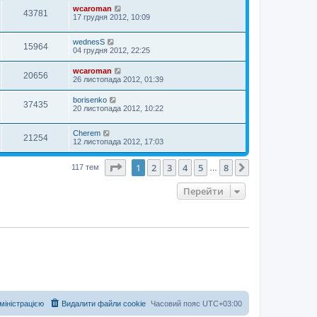
wcaroman
43781
17 грудня 2012, 10:09
wednesS
15964
04 грудня 2012, 22:25
wcaroman
20656
26 листопада 2012, 01:39
borisenko
37435
20 листопада 2012, 10:22
Cherem
21254
12 листопада 2012, 17:03
Сторінка
1
з
8
1
2
3
4
5
8
Далі
117 тем
…
Перейти
дміністрацією
Видалити файли cookie
Часовий пояс
UTC+03:00