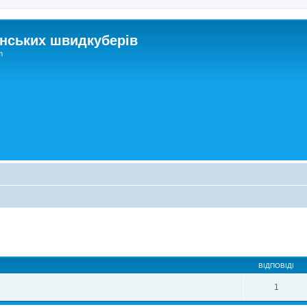
нських швидкуберів
m
ирений пошук
ВІДПОВІДІ
1