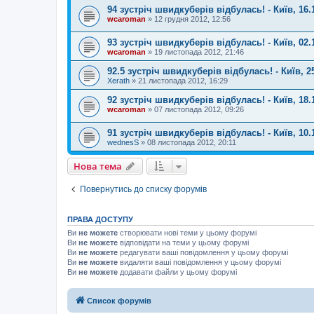
94 зустріч швидкуберів відбулась! - Київ, 16.
wcaroman
»
12 грудня 2012, 12:56
93 зустріч швидкуберів відбулась! - Київ, 02.
wcaroman
»
19 листопада 2012, 21:46
92.5 зустріч швидкуберів відбулась! - Київ, 2
Xerath
»
21 листопада 2012, 16:29
92 зустріч швидкуберів відбулась! - Київ, 18.
wcaroman
»
07 листопада 2012, 09:26
91 зустріч швидкуберів відбулась! - Київ, 10.
wednesS
»
08 листопада 2012, 20:11
Нова тема
Повернутись до списку форумів
ПРАВА ДОСТУПУ
Ви
не можете
створювати нові теми у цьому форумі
Ви
не можете
відповідати на теми у цьому форумі
Ви
не можете
редагувати ваші повідомлення у цьому форумі
Ви
не можете
видаляти ваші повідомлення у цьому форумі
Ви
не можете
додавати файли у цьому форумі
Список форумів