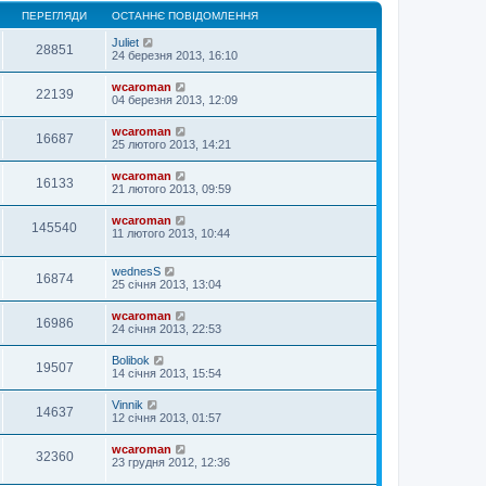
ПЕРЕГЛЯДИ
ОСТАННЄ ПОВІДОМЛЕННЯ
Juliet
28851
24 березня 2013, 16:10
wcaroman
22139
04 березня 2013, 12:09
wcaroman
16687
25 лютого 2013, 14:21
wcaroman
16133
21 лютого 2013, 09:59
wcaroman
145540
11 лютого 2013, 10:44
wednesS
16874
25 січня 2013, 13:04
wcaroman
16986
24 січня 2013, 22:53
Bolibok
19507
14 січня 2013, 15:54
Vinnik
14637
12 січня 2013, 01:57
wcaroman
32360
23 грудня 2012, 12:36