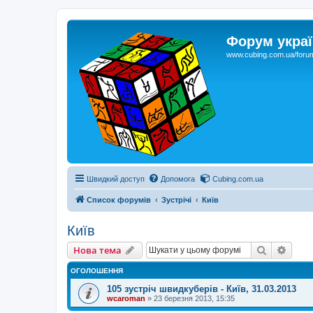
Форум украї
www.cubing.com.ua/foru
Швидкий доступ
Допомога
Cubing.com.ua
Список форумів
Зустрічі
Київ
Київ
Пошук
Розш
Нова тема
ОГОЛОШЕННЯ
105 зустріч швидкуберів - Київ, 31.03.2013
wcaroman
»
23 березня 2013, 15:35