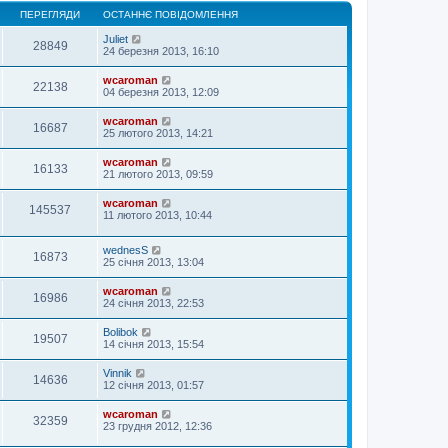
ПЕРЕГЛЯДИ
ОСТАННЄ ПОВІДОМЛЕННЯ
Juliet
28849
24 березня 2013, 16:10
wcaroman
22138
04 березня 2013, 12:09
wcaroman
16687
25 лютого 2013, 14:21
wcaroman
16133
21 лютого 2013, 09:59
wcaroman
145537
11 лютого 2013, 10:44
wednesS
16873
25 січня 2013, 13:04
wcaroman
16986
24 січня 2013, 22:53
Bolibok
19507
14 січня 2013, 15:54
Vinnik
14636
12 січня 2013, 01:57
wcaroman
32359
23 грудня 2012, 12:36