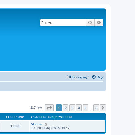
Пошук
Розширений по
Реєстрація
Вхід
Сторінка
1
з
8
1
2
3
4
5
8
Далі
117 тем
…
ПЕРЕГЛЯДИ
ОСТАННЄ ПОВІДОМЛЕННЯ
Vlad-zizi
32288
10 листопада 2015, 16:47