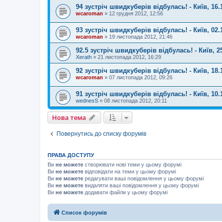
94 зустріч швидкуберів відбулась! - Київ, 16.
wcaroman
»
12 грудня 2012, 12:56
93 зустріч швидкуберів відбулась! - Київ, 02.
wcaroman
»
19 листопада 2012, 21:46
92.5 зустріч швидкуберів відбулась! - Київ, 2
Xerath
»
21 листопада 2012, 16:29
92 зустріч швидкуберів відбулась! - Київ, 18.
wcaroman
»
07 листопада 2012, 09:26
91 зустріч швидкуберів відбулась! - Київ, 10.
wednesS
»
08 листопада 2012, 20:11
Нова тема
Повернутись до списку форумів
ПРАВА ДОСТУПУ
Ви
не можете
створювати нові теми у цьому форумі
Ви
не можете
відповідати на теми у цьому форумі
Ви
не можете
редагувати ваші повідомлення у цьому форумі
Ви
не можете
видаляти ваші повідомлення у цьому форумі
Ви
не можете
додавати файли у цьому форумі
Список форумів