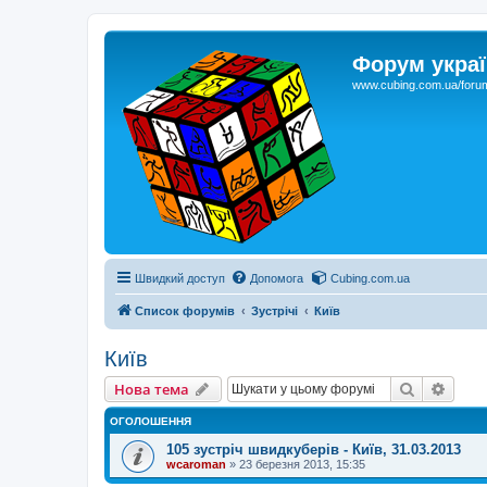
Форум украї
www.cubing.com.ua/foru
Швидкий доступ
Допомога
Cubing.com.ua
Список форумів
Зустрічі
Київ
Київ
Пошук
Розш
Нова тема
ОГОЛОШЕННЯ
105 зустріч швидкуберів - Київ, 31.03.2013
wcaroman
»
23 березня 2013, 15:35