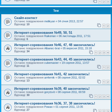
Відповіді:
20
1
2
3
Тем
Скайп-контест
Останнє повідомлення
melikyan
«
04 січня 2013, 22:57
Відповіді:
10
1
2
Интернет-соревнования №49, 50, 51
Останнє повідомлення
Raikerian
«
06 листопада 2011, 17:51
Відповіді:
6
Интернет-соревнования №46, 47, 48 закончились!
Останнє повідомлення
Albanec-brat
«
05 вересня 2011, 15:18
Відповіді:
34
1
2
3
4
Интернет-соревнования №43, 44, 45 закончились!
Останнє повідомлення
cubemaster
«
19 серпня 2011, 13:57
Відповіді:
11
1
2
Интернет-соревнования №41, 42 закончились!
Останнє повідомлення
an4ernik
«
08 серпня 2011, 02:02
Відповіді:
13
1
2
Интернет-соревнования №39, 40 закончились!
Останнє повідомлення
gorytsvit
«
08 серпня 2011, 00:59
Відповіді:
30
1
2
3
4
Интернет-соревнования №36, 37, 38 закончились!
Останнє повідомлення
Роман
«
01 серпня 2011, 13:35
Відповіді:
27
1
2
3