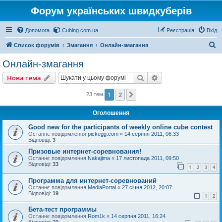
Форум українських швидкуберів
Допомога
Cubing.com.ua
Реєстрація
Вхід
П
Список форумів
Змагання
Онлайн-змагання
о
Онлайн-змагання
ш
Пошук
Розширений пошу
Нова тема
у
к
1
2
Далі
23 тем
Оголошення
Good new for the participants of weekly online cube contest
Останнє повідомлення
pickegg.com
«
14 серпня 2011, 06:33
Відповіді:
3
Призовые интернет-соревнования!
Останнє повідомлення
Nakajima
«
17 листопада 2011, 09:50
Відповіді:
33
1
2
3
4
Программа для интернет-соревнований
Останнє повідомлення
MediaPortal
«
27 січня 2012, 20:07
Відповіді:
19
1
2
Бета-тест программы
Останнє повідомлення
Rom1k
«
14 серпня 2011, 16:24