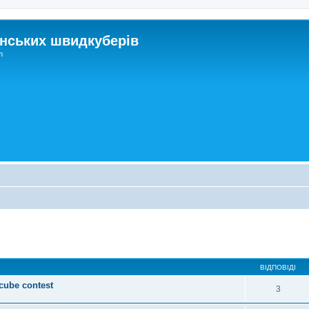
нських швидкуберів
m
ирений пошук
ВІДПОВІДІ
 cube contest
3