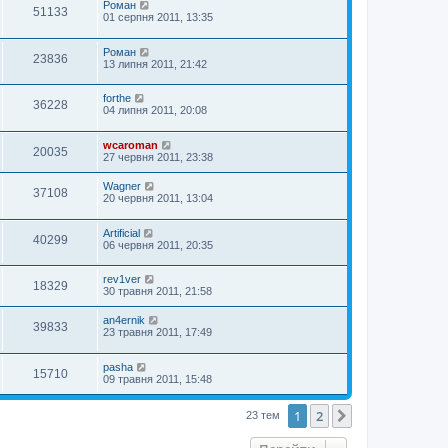
Роман
51133
01 серпня 2011, 13:35
Роман
23836
13 липня 2011, 21:42
forthe
36228
04 липня 2011, 20:08
wcaroman
20035
27 червня 2011, 23:38
Wagner
37108
20 червня 2011, 13:04
Artificial
40299
06 червня 2011, 20:35
rev1ver
18329
30 травня 2011, 21:58
an4ernik
39833
23 травня 2011, 17:49
pasha
15710
09 травня 2011, 15:48
1
2
Далі
23 тем