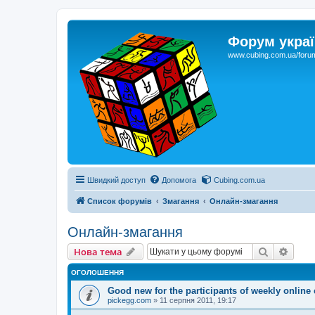
Форум украї
www.cubing.com.ua/foru
Швидкий доступ
Допомога
Cubing.com.ua
Список форумів
Змагання
Онлайн-змагання
Онлайн-змагання
Пошук
Розш
Нова тема
ОГОЛОШЕННЯ
Good new for the participants of weekly online
pickegg.com
»
11 серпня 2011, 19:17