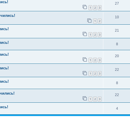
ись!
27
1
2
3
нчились!
10
1
2
лись!
21
1
2
3
лись!
8
лись!
20
1
2
3
лись!
22
1
2
3
лись!
8
нчились!
22
1
2
3
ись!
4