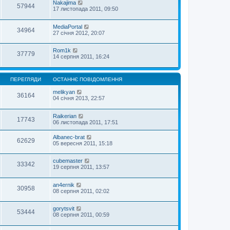
Nakajima
57944
17 листопада 2011, 09:50
MediaPortal
34964
27 січня 2012, 20:07
Rom1k
37779
14 серпня 2011, 16:24
ПЕРЕГЛЯДИ
ОСТАННЄ ПОВІДОМЛЕННЯ
melikyan
36164
04 січня 2013, 22:57
Raikerian
17743
06 листопада 2011, 17:51
Albanec-brat
62629
05 вересня 2011, 15:18
cubemaster
33342
19 серпня 2011, 13:57
an4ernik
30958
08 серпня 2011, 02:02
gorytsvit
53444
08 серпня 2011, 00:59