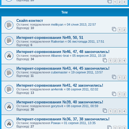
Відповіді:
20
1
2
3
Тем
Скайп-контест
Останнє повідомлення
melikyan
«
04 січня 2013, 22:57
Відповіді:
10
1
2
Интернет-соревнования №49, 50, 51
Останнє повідомлення
Raikerian
«
06 листопада 2011, 17:51
Відповіді:
6
Интернет-соревнования №46, 47, 48 закончились!
Останнє повідомлення
Albanec-brat
«
05 вересня 2011, 15:18
Відповіді:
34
1
2
3
4
Интернет-соревнования №43, 44, 45 закончились!
Останнє повідомлення
cubemaster
«
19 серпня 2011, 13:57
Відповіді:
11
1
2
Интернет-соревнования №41, 42 закончились!
Останнє повідомлення
an4ernik
«
08 серпня 2011, 02:02
Відповіді:
13
1
2
Интернет-соревнования №39, 40 закончились!
Останнє повідомлення
gorytsvit
«
08 серпня 2011, 00:59
Відповіді:
30
1
2
3
4
Интернет-соревнования №36, 37, 38 закончились!
Останнє повідомлення
Роман
«
01 серпня 2011, 13:35
Відповіді:
27
1
2
3