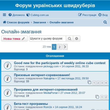
Форум українських швидкуберів
Допомога
Cubing.com.ua
Реєстрація
Вхід
П
Список форумів
Змагання
Онлайн-змагання
о
Онлайн-змагання
ш
Пошук
Розширений пошу
Нова тема
у
к
1
2
Далі
23 тем
Оголошення
Good new for the participants of weekly online cube contest
Останнє повідомлення
pickegg.com
«
14 серпня 2011, 06:33
Відповіді:
3
Призовые интернет-соревнования!
Останнє повідомлення
Nakajima
«
17 листопада 2011, 09:50
Відповіді:
33
1
2
3
4
Программа для интернет-соревнований
Останнє повідомлення
MediaPortal
«
27 січня 2012, 20:07
Відповіді:
19
1
2
Бета-тест программы
Останнє повідомлення
Rom1k
«
14 серпня 2011, 16:24