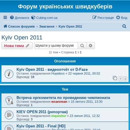
Форум українських швидкуберів
Допомога
Cubing.com.ua
Реєстрація
Вхід
П
Список форумів
Змагання
Kyiv Open 2011
о
Kyiv Open 2011
ш
Пошук
Розширений пошу
Нова тема
у
11 тем • Сторінка
1
з
1
к
Оголошення
Kyiv Open 2011 - видеоотчёт от D-Faze
Останнє повідомлення
Hopeless
«
22 червня 2011, 00:02
Відповіді:
18
1
2
Тем
Встреча оргкомитета по проведению чемпионата
Останнє повідомлення
wcaroman
«
15 лютого 2011, 13:30
Відповіді:
1
KIEV OPEN 2011 (репортаж)
Останнє повідомлення
inquisitor
«
23 липня 2011, 12:32
Відповіді:
3
Kyiv Open 2011 - Final [HD]
Останнє повідомлення
ZloyDaYan
«
02 липня 2011, 10:44