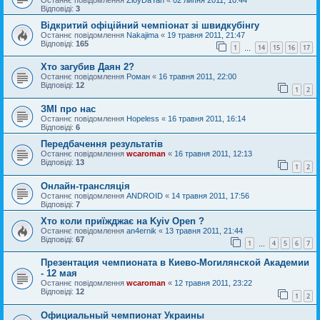
Відповіді:
3
Відкритий офіційний чемпіонат зі швидкубінгу
Останнє повідомлення
Nakajima
«
19 травня 2011, 21:47
Відповіді:
165
1
14
15
16
17
…
Хто загубив Даян 2?
Останнє повідомлення
Роман
«
16 травня 2011, 22:00
Відповіді:
12
1
2
ЗМІ про нас
Останнє повідомлення
Hopeless
«
16 травня 2011, 16:14
Відповіді:
6
Передбачення результатів
Останнє повідомлення
wcaroman
«
16 травня 2011, 12:13
Відповіді:
13
1
2
Онлайн-трансляція
Останнє повідомлення
ANDROID
«
14 травня 2011, 17:56
Відповіді:
7
Хто коли приїжджає на Kyiv Open ?
Останнє повідомлення
an4ernik
«
13 травня 2011, 21:44
Відповіді:
67
1
4
5
6
7
…
Презентация чемпионата в Киево-Могилянской Академии
- 12 мая
Останнє повідомлення
wcaroman
«
12 травня 2011, 23:22
Відповіді:
12
1
2
Официальный чемпионат Украины