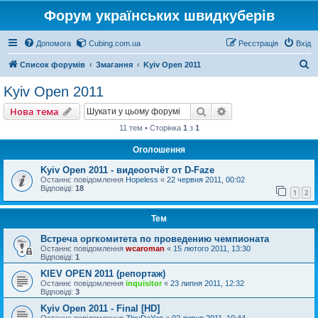
Форум українських швидкуберів
Допомога
Cubing.com.ua
Реєстрація
Вхід
П
Список форумів
Змагання
Kyiv Open 2011
о
Kyiv Open 2011
ш
Пошук
Розширений пошу
Нова тема
у
11 тем • Сторінка
1
з
1
к
Оголошення
Kyiv Open 2011 - видеоотчёт от D-Faze
Останнє повідомлення
Hopeless
«
22 червня 2011, 00:02
Відповіді:
18
1
2
Тем
Встреча оргкомитета по проведению чемпионата
Останнє повідомлення
wcaroman
«
15 лютого 2011, 13:30
Відповіді:
1
KIEV OPEN 2011 (репортаж)
Останнє повідомлення
inquisitor
«
23 липня 2011, 12:32
Відповіді:
3
Kyiv Open 2011 - Final [HD]
Останнє повідомлення
ZloyDaYan
«
02 липня 2011, 10:44