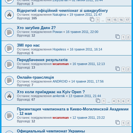
Відповіді:
3
Відкритий офіційний чемпіонат зі швидкубінгу
Останнє повідомлення
Nakajima
«
19 травня 2011, 21:47
Відповіді:
165
1
14
15
16
17
…
Хто загубив Даян 2?
Останнє повідомлення
Роман
«
16 травня 2011, 22:00
Відповіді:
12
1
2
ЗМІ про нас
Останнє повідомлення
Hopeless
«
16 травня 2011, 16:14
Відповіді:
6
Передбачення результатів
Останнє повідомлення
wcaroman
«
16 травня 2011, 12:13
Відповіді:
13
1
2
Онлайн-трансляція
Останнє повідомлення
ANDROID
«
14 травня 2011, 17:56
Відповіді:
7
Хто коли приїжджає на Kyiv Open ?
Останнє повідомлення
an4ernik
«
13 травня 2011, 21:44
Відповіді:
67
1
4
5
6
7
…
Презентация чемпионата в Киево-Могилянской Академии
- 12 мая
Останнє повідомлення
wcaroman
«
12 травня 2011, 23:22
Відповіді:
12
1
2
Официальный чемпионат Украины