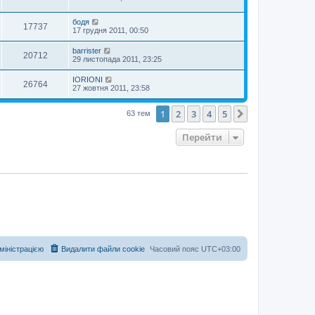
бодя
17737
17 грудня 2011, 00:50
barrister
20712
29 листопада 2011, 23:25
IORIONI
26764
27 жовтня 2011, 23:58
1
2
3
4
5
Далі
63 тем
Перейти
дміністрацією
Видалити файли cookie
Часовий пояс
UTC+03:00