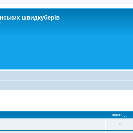
нських швидкуберів
m
ирений пошук
ВІДПОВІДІ
4