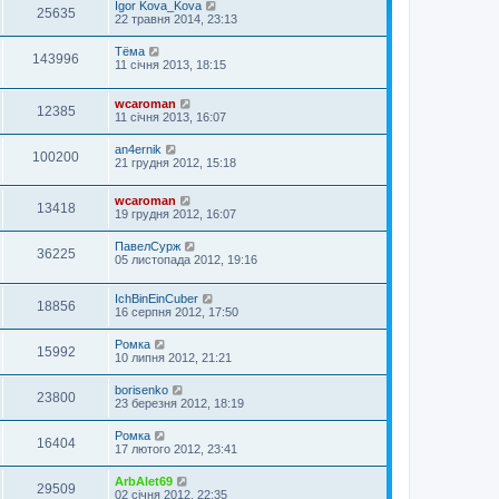
Igor Kova_Kova
25635
22 травня 2014, 23:13
Тёма
143996
11 січня 2013, 18:15
wcaroman
12385
11 січня 2013, 16:07
an4ernik
100200
21 грудня 2012, 15:18
wcaroman
13418
19 грудня 2012, 16:07
ПавелСурж
36225
05 листопада 2012, 19:16
IchBinEinCuber
18856
16 серпня 2012, 17:50
Ромка
15992
10 липня 2012, 21:21
borisenko
23800
23 березня 2012, 18:19
Ромка
16404
17 лютого 2012, 23:41
ArbAlet69
29509
02 січня 2012, 22:35