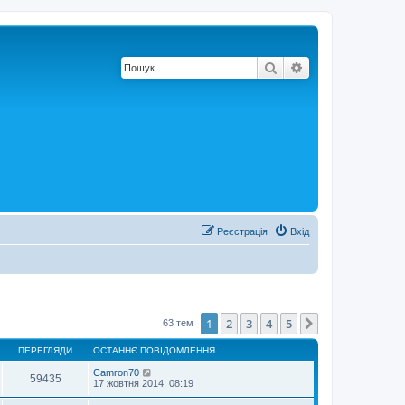
Пошук
Розширений по
Реєстрація
Вхід
1
2
3
4
5
Далі
63 тем
ПЕРЕГЛЯДИ
ОСТАННЄ ПОВІДОМЛЕННЯ
Camron70
59435
17 жовтня 2014, 08:19