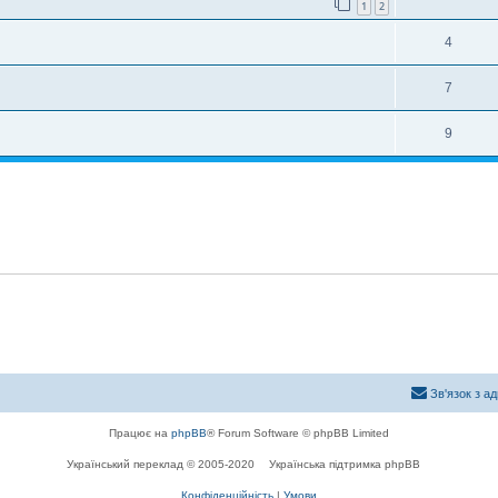
1
2
4
7
9
Зв'язок з а
Працює на
phpBB
® Forum Software © phpBB Limited
Український переклад © 2005-2020
Українська підтримка phpBB
Конфіденційність
|
Умови