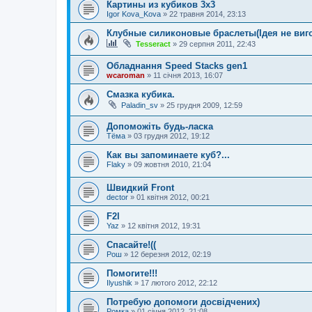
Картины из кубиков 3х3
Igor Kova_Kova
»
22 травня 2014, 23:13
Клубные силиконовые браслеты(Ідея не виго
Tesseract
»
29 серпня 2011, 22:43
Обладнання Speed Stacks gen1
wcaroman
»
11 січня 2013, 16:07
Смазка кубика.
Paladin_sv
»
25 грудня 2009, 12:59
Допоможіть будь-ласка
Тёма
»
03 грудня 2012, 19:12
Как вы запоминаете куб?...
Flaky
»
09 жовтня 2010, 21:04
Швидкий Front
dector
»
01 квітня 2012, 00:21
F2l
Yaz
»
12 квітня 2012, 19:31
Спасайте!((
Рош
»
12 березня 2012, 02:19
Помогите!!!
Ilyushik
»
17 лютого 2012, 22:12
Потребую допомоги досвідчених)
Ромка
»
01 січня 2012, 21:08