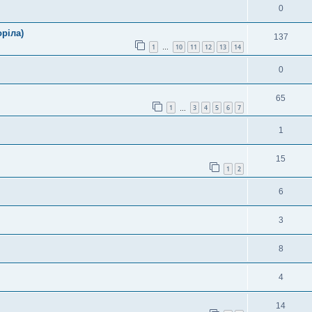
0
ріла)
137
1
10
11
12
13
14
…
0
65
1
3
4
5
6
7
…
1
15
1
2
6
3
8
4
14