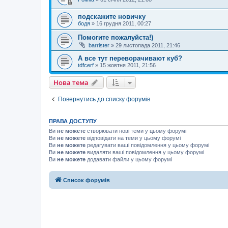
подскажите новичку
бодя
»
16 грудня 2011, 00:27
Помогите пожалуйста!)
barrister
»
29 листопада 2011, 21:46
А все тут переворачивают куб?
tdfcerf
»
15 жовтня 2011, 21:56
Нова тема
Повернутись до списку форумів
ПРАВА ДОСТУПУ
Ви
не можете
створювати нові теми у цьому форумі
Ви
не можете
відповідати на теми у цьому форумі
Ви
не можете
редагувати ваші повідомлення у цьому форумі
Ви
не можете
видаляти ваші повідомлення у цьому форумі
Ви
не можете
додавати файли у цьому форумі
Список форумів