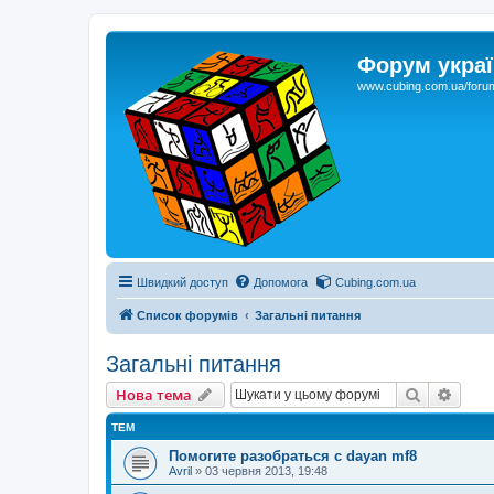
Форум украї
www.cubing.com.ua/foru
Швидкий доступ
Допомога
Cubing.com.ua
Список форумів
Загальні питання
Загальні питання
Пошук
Розш
Нова тема
ТЕМ
Помогите разобраться с dayan mf8
Avril
»
03 червня 2013, 19:48