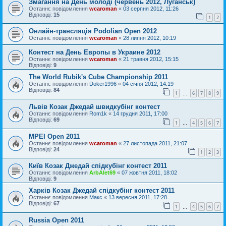
Змагання на День молоді (червень 2012, Луганськ)
Останнє повідомлення
wcaroman
«
03 серпня 2012, 11:26
Відповіді:
15
1
2
Онлайн-трансляцiя Podolian Open 2012
Останнє повідомлення
wcaroman
«
28 липня 2012, 10:19
Контест на День Европы в Украине 2012
Останнє повідомлення
wcaroman
«
21 травня 2012, 15:15
Відповіді:
9
The World Rubik's Cube Championship 2011
Останнє повідомлення
Doker1996
«
04 січня 2012, 14:19
Відповіді:
84
1
6
7
8
9
…
Львів Козак Джедай швидкубінг контест
Останнє повідомлення
Rom1k
«
14 грудня 2011, 17:00
Відповіді:
69
1
4
5
6
7
…
MPEI Open 2011
Останнє повідомлення
wcaroman
«
27 листопада 2011, 21:07
Відповіді:
24
1
2
3
Київ Козак Джедай спідкубінг контест 2011
Останнє повідомлення
ArbAlet69
«
07 жовтня 2011, 18:02
Відповіді:
9
Харків Козак Джедай спідкубінг контест 2011
Останнє повідомлення
Макс
«
13 вересня 2011, 17:28
Відповіді:
67
1
4
5
6
7
…
Russia Open 2011