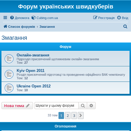
Форум українських швидкуберів
Допомога
Cubing.com.ua
Реєстрація
Вхід
П
Список форумів
Змагання
о
Змагання
ш
Форум
у
к
Онлайн-змагання
Підрозділ присвячений щотижневим онлайн-змаганням
Тем:
27
Kyiv Open 2011
Розділ присвячений підготовці та проведенню офіційного ВАК чемпіонату
Тем:
12
Ukraine Open 2012
Тем:
10
Пошук
Розширений пошу
Нова тема
1
2
3
Далі
33 тем
Оголошення