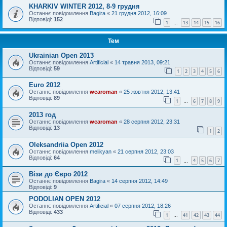
KHARKIV WINTER 2012, 8-9 грудня
Останнє повідомлення
Bagira
«
21 грудня 2012, 16:09
Відповіді:
152
1
13
14
15
16
…
Тем
Ukrainian Open 2013
Останнє повідомлення
Artificial
«
14 травня 2013, 09:21
Відповіді:
59
1
2
3
4
5
6
Euro 2012
Останнє повідомлення
wcaroman
«
25 жовтня 2012, 13:41
Відповіді:
89
1
6
7
8
9
…
2013 год
Останнє повідомлення
wcaroman
«
28 серпня 2012, 23:31
Відповіді:
13
1
2
Oleksandriia Open 2012
Останнє повідомлення
melikyan
«
21 серпня 2012, 23:03
Відповіді:
64
1
4
5
6
7
…
Візи до Євро 2012
Останнє повідомлення
Bagira
«
14 серпня 2012, 14:49
Відповіді:
9
PODOLIAN OPEN 2012
Останнє повідомлення
Artificial
«
07 серпня 2012, 18:26
Відповіді:
433
1
41
42
43
44
…